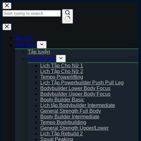
Skip
to
content
No
results
Bài viết
Kiến thức
Tập luyện
Lịch tập gym
Lịch Tập Cho Nữ 1
Lịch Tập Cho Nữ 2
Tempo Powerlifting
Lịch Tập Powerbuilder Push Pull Leg
Bodybuilder Lower Body Focus
Bodybuilder Upper Body Focus
Booty Builder Basic
Lịch tập Bodybuilder Intermediate
General Strength Full Body
Booty Builder Intermediate
Tempo Bodybuilding
General Strength Upper/Lower
Lịch Tập Rebuild 2
Squat Peaking