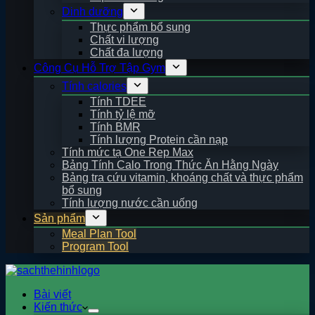
Dinh dưỡng
Thực phẩm bổ sung
Chất vi lượng
Chất đa lượng
Công Cụ Hỗ Trợ Tập Gym
Tính calories
Tính TDEE
Tính tỷ lệ mỡ
Tính BMR
Tính lượng Protein cần nạp
Tính mức tạ One Rep Max
Bảng Tính Calo Trong Thức Ăn Hằng Ngày
Bảng tra cứu vitamin, khoáng chất và thực phẩm
bổ sung
Tính lượng nước cần uống
Sản phẩm
Meal Plan Tool
Program Tool
Bài viết
Kiến thức