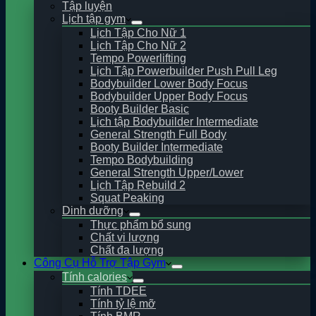
Tập luyện
Lịch tập gym
Lịch Tập Cho Nữ 1
Lịch Tập Cho Nữ 2
Tempo Powerlifting
Lịch Tập Powerbuilder Push Pull Leg
Bodybuilder Lower Body Focus
Bodybuilder Upper Body Focus
Booty Builder Basic
Lịch tập Bodybuilder Intermediate
General Strength Full Body
Booty Builder Intermediate
Tempo Bodybuilding
General Strength Upper/Lower
Lịch Tập Rebuild 2
Squat Peaking
Dinh dưỡng
Thực phẩm bổ sung
Chất vi lượng
Chất đa lượng
Công Cụ Hỗ Trợ Tập Gym
Tính calories
Tính TDEE
Tính tỷ lệ mỡ