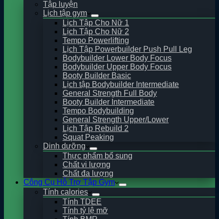
Tập luyện
Lịch tập gym
Lịch Tập Cho Nữ 1
Lịch Tập Cho Nữ 2
Tempo Powerlifting
Lịch Tập Powerbuilder Push Pull Leg
Bodybuilder Lower Body Focus
Bodybuilder Upper Body Focus
Booty Builder Basic
Lịch tập Bodybuilder Intermediate
General Strength Full Body
Booty Builder Intermediate
Tempo Bodybuilding
General Strength Upper/Lower
Lịch Tập Rebuild 2
Squat Peaking
Dinh dưỡng
Thực phẩm bổ sung
Chất vi lượng
Chất đa lượng
Công Cụ Hỗ Trợ Tập Gym
Tính calories
Tính TDEE
Tính tỷ lệ mỡ