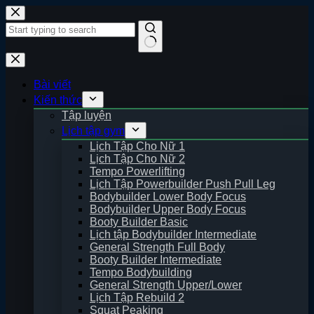
Skip
to
content
No
results
Bài viết
Kiến thức
Tập luyện
Lịch tập gym
Lịch Tập Cho Nữ 1
Lịch Tập Cho Nữ 2
Tempo Powerlifting
Lịch Tập Powerbuilder Push Pull Leg
Bodybuilder Lower Body Focus
Bodybuilder Upper Body Focus
Booty Builder Basic
Lịch tập Bodybuilder Intermediate
General Strength Full Body
Booty Builder Intermediate
Tempo Bodybuilding
General Strength Upper/Lower
Lịch Tập Rebuild 2
Squat Peaking