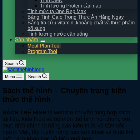
Tính BMR
Tính lượng Protein cần nạp
Tính mức tạ One Rep Max
Bảng Tính Calo Trong Thức Ăn Hằng Ngày
Bảng tra cứu vitamin, khoáng chất và thực phẩm
bổ sung
Tính lượng nước cần uống
Sản phẩm
Meal Plan Tool
Program Tool
Search
Menu
Search
Sách thể hình – Chuyên trang kiến
thức thể hình
SÁCH THỂ HÌNH
là website chuyên tổng hợp sách,
tài liệu, kiến thức về bộ môn thể hình nói chung với
mục đích chính là nâng cao kiến thức và tầm vóc
người Việt, tập luyện nâng cao sức khoẻ và hình thể
một cách khoa học và hiệu quả hơn.