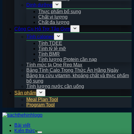
Dinh dưỡng
Thực phẩm bổ sung
Chất vi lượng
Chất đa lượng
Công Cụ Hỗ Trợ Tập Gym
Tính calories
Tính TDEE
Tính tỷ lệ mỡ
Tính BMR
Tính lượng Protein cần nạp
Tính mức tạ One Rep Max
Bảng Tính Calo Trong Thức Ăn Hằng Ngày
Bảng tra cứu vitamin, khoáng chất và thực phẩm
bổ sung
Tính lượng nước cần uống
Sản phẩm
Meal Plan Tool
Program Tool
Bài viết
Kiến thức