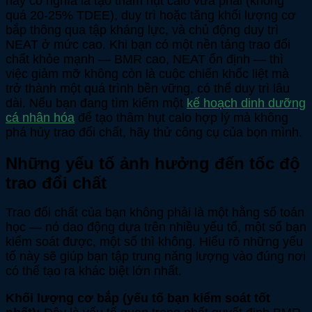
này có nghĩa là tạo thâm hụt calo vừa phải (không
quá 20-25% TDEE), duy trì hoặc tăng khối lượng cơ
bắp thông qua tập kháng lực, và chủ động duy trì
NEAT ở mức cao. Khi bạn có một nền tảng trao đổi
chất khỏe mạnh — BMR cao, NEAT ổn định — thì
việc giảm mỡ không còn là cuộc chiến khốc liệt mà
trở thành một quá trình bền vững, có thể duy trì lâu
dài. Nếu bạn đang tìm kiếm một
kế hoạch dinh dưỡng
cá nhân hóa
để tạo thâm hụt calo hợp lý mà không
phá hủy trao đổi chất, hãy thử công cụ của bọn mình.
Những yếu tố ảnh hưởng đến tốc độ
trao đổi chất
Trao đổi chất của bạn không phải là một hằng số toán
học — nó dao động dựa trên nhiều yếu tố, một số bạn
kiểm soát được, một số thì không. Hiểu rõ những yếu
tố này sẽ giúp bạn tập trung năng lượng vào đúng nơi
có thể tạo ra khác biệt lớn nhất.
Khối lượng cơ bắp (yếu tố bạn kiểm soát tốt