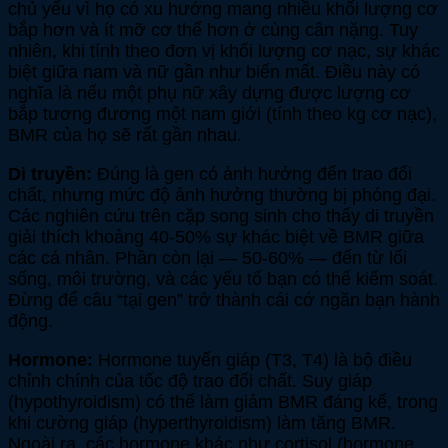
chủ yếu vì họ có xu hướng mang nhiều khối lượng cơ
bắp hơn và ít mỡ cơ thể hơn ở cùng cân nặng. Tuy
nhiên, khi tính theo đơn vị khối lượng cơ nạc, sự khác
biệt giữa nam và nữ gần như biến mất. Điều này có
nghĩa là nếu một phụ nữ xây dựng được lượng cơ
bắp tương đương một nam giới (tính theo kg cơ nạc),
BMR của họ sẽ rất gần nhau.
Di truyền:
Đúng là gen có ảnh hưởng đến trao đổi
chất, nhưng mức độ ảnh hưởng thường bị phóng đại.
Các nghiên cứu trên cặp song sinh cho thấy di truyền
giải thích khoảng 40-50% sự khác biệt về BMR giữa
các cá nhân. Phần còn lại — 50-60% — đến từ lối
sống, môi trường, và các yếu tố bạn có thể kiểm soát.
Đừng để câu “tại gen” trở thành cái cớ ngăn bạn hành
động.
Hormone:
Hormone tuyến giáp (T3, T4) là bộ điều
chỉnh chính của tốc độ trao đổi chất. Suy giáp
(hypothyroidism) có thể làm giảm BMR đáng kể, trong
khi cường giáp (hyperthyroidism) làm tăng BMR.
Ngoài ra, các hormone khác như cortisol (hormone