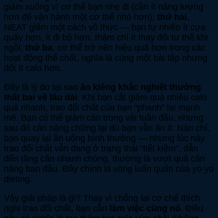
giảm xuống vì cơ thể bạn nhẹ đi (cần ít năng lượng
hơn để vận hành một cơ thể nhỏ hơn);
thứ hai
,
NEAT giảm một cách vô thức — bạn tự nhiên ít cựa
quậy hơn, ít đi bộ hơn, thậm chí ít thay đổi tư thế khi
ngồi;
thứ ba
, cơ thể trở nên hiệu quả hơn trong các
hoạt động thể chất, nghĩa là cùng một bài tập nhưng
đốt ít calo hơn.
Đây là lý do tại sao
ăn kiêng khắc nghiệt thường
thất bại về lâu dài
. Khi bạn cắt giảm quá nhiều calo
quá nhanh, trao đổi chất của bạn “phanh” lại mạnh
mẽ. Bạn có thể giảm cân trong vài tuần đầu, nhưng
sau đó cân nặng chững lại dù bạn vẫn ăn ít. Nản chí,
bạn quay lại ăn uống bình thường — nhưng lúc này
trao đổi chất vẫn đang ở trạng thái “tiết kiệm”, dẫn
đến tăng cân nhanh chóng, thường là vượt quá cân
nặng ban đầu. Đây chính là vòng luẩn quẩn của yo-yo
dieting.
Vậy giải pháp là gì? Thay vì chống lại cơ chế thích
nghi trao đổi chất, bạn cần
làm việc cùng nó
. Điều