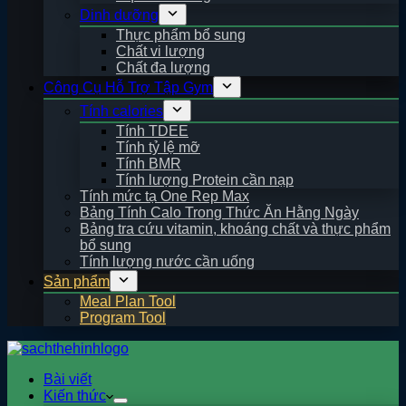
Dinh dưỡng
Thực phẩm bổ sung
Chất vi lượng
Chất đa lượng
Công Cụ Hỗ Trợ Tập Gym
Tính calories
Tính TDEE
Tính tỷ lệ mỡ
Tính BMR
Tính lượng Protein cần nạp
Tính mức tạ One Rep Max
Bảng Tính Calo Trong Thức Ăn Hằng Ngày
Bảng tra cứu vitamin, khoáng chất và thực phẩm
bổ sung
Tính lượng nước cần uống
Sản phẩm
Meal Plan Tool
Program Tool
Bài viết
Kiến thức