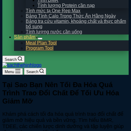
Tính BMR
Tính lượng Protein cần nạp
Tính mức tạ One Rep Max
Bảng Tính Calo Trong Thức Ăn Hằng Ngày
Bảng tra cứu vitamin, khoáng chất và thực phẩm
bổ sung
Tính lượng nước cần uống
Sản phẩm
Meal Plan Tool
Program Tool
Search
Menu
Search
Tại Sao Bạn Nên Tối Đa Hóa Quá
Trình Trao Đổi Chất Để Tối Ưu Hóa
Giảm Mỡ
Khám phá cách tối đa hóa quá trình trao đổi chất để
giảm mỡ hiệu quả và bền vững. Tìm hiểu BMR,
TDEE, các chiến lược dinh dưỡng và tập luyện giúp