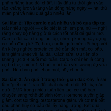
phẩm “tăng trao đổi chất”. Hãy đầu tư thời gian vào
tập kháng lực và tăng vận động hàng ngày — hai thứ
miễn phí và hiệu quả gấp nhiều lần.
Sai lầm 2: Tập cardio quá nhiều và bỏ qua tập tạ:
Rất nhiều người — đặc biệt là chị em phụ nữ — nghĩ
rằng chạy bộ hàng giờ là cách tốt nhất để giảm mỡ.
Cardio đốt calo trong lúc tập, nhưng không xây dựng
cơ bắp đáng kể. Tệ hơn, cardio quá mức kết hợp với
ăn kiêng nghèo protein có thể dẫn đến mất cơ bắp,
làm giảm BMR về lâu dài. Cách sửa: Ưu tiên tập
kháng lực 3-4 buổi mỗi tuần. Cardio chỉ nên là công
cụ bổ trợ, chiếm 1-3 buổi mỗi tuần với cường độ vừa
phải. Nếu bạn phải chọn một, hãy chọn tạ.
Sai lầm 3: Ăn quá ít trong thời gian dài:
Đây là sai
lầm “giết chết” trao đổi chất nhanh nhất. Khi bạn ăn
dưới BMR trong nhiều tuần liên tục, cơ thể bạn
chuyển sang “chế độ sinh tồn”. Hormone tuyến giáp
giảm, cortisol tăng, testosterone giảm, và cơ thể bắt
đầu phân hủy cơ bắp để lấy năng lượng. Kết quả:
bạn nhẹ hơn trên bàn cân, nhưng tỷ lệ mỡ cơ thể có