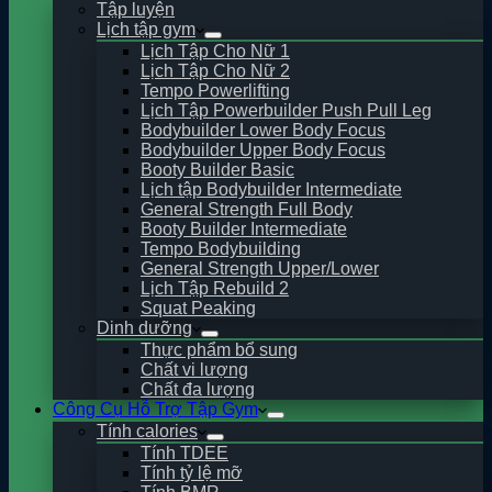
Tập luyện
Lịch tập gym
Lịch Tập Cho Nữ 1
Lịch Tập Cho Nữ 2
Tempo Powerlifting
Lịch Tập Powerbuilder Push Pull Leg
Bodybuilder Lower Body Focus
Bodybuilder Upper Body Focus
Booty Builder Basic
Lịch tập Bodybuilder Intermediate
General Strength Full Body
Booty Builder Intermediate
Tempo Bodybuilding
General Strength Upper/Lower
Lịch Tập Rebuild 2
Squat Peaking
Dinh dưỡng
Thực phẩm bổ sung
Chất vi lượng
Chất đa lượng
Công Cụ Hỗ Trợ Tập Gym
Tính calories
Tính TDEE
Tính tỷ lệ mỡ