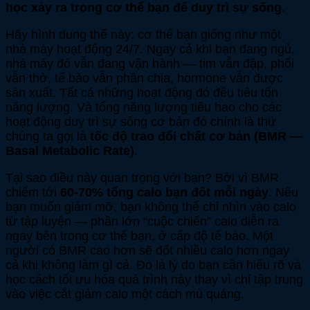
học xảy ra trong cơ thể bạn để duy trì sự sống
.
Hãy hình dung thế này: cơ thể bạn giống như một
nhà máy hoạt động 24/7. Ngay cả khi bạn đang ngủ,
nhà máy đó vẫn đang vận hành — tim vẫn đập, phổi
vẫn thở, tế bào vẫn phân chia, hormone vẫn được
sản xuất. Tất cả những hoạt động đó đều tiêu tốn
năng lượng. Và tổng năng lượng tiêu hao cho các
hoạt động duy trì sự sống cơ bản đó chính là thứ
chúng ta gọi là
tốc độ trao đổi chất cơ bản (BMR —
Basal Metabolic Rate)
.
Tại sao điều này quan trọng với bạn? Bởi vì BMR
chiếm tới
60-70% tổng calo bạn đốt mỗi ngày
. Nếu
bạn muốn giảm mỡ, bạn không thể chỉ nhìn vào calo
từ tập luyện — phần lớn “cuộc chiến” calo diễn ra
ngay bên trong cơ thể bạn, ở cấp độ tế bào. Một
người có BMR cao hơn sẽ đốt nhiều calo hơn ngay
cả khi không làm gì cả. Đó là lý do bạn cần hiểu rõ và
học cách tối ưu hóa quá trình này thay vì chỉ tập trung
vào việc cắt giảm calo một cách mù quáng.