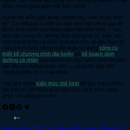
nghiệt, bạn đang xây dựng một nền tảng trao đổi chất
khỏe mạnh giúp giảm mỡ bền vững.
Đừng tìm kiếm giải pháp nhanh hay “viên thuốc thần
kỳ”. Cơ thể bạn là một cỗ máy sinh học phức tạp đã
được tinh chỉnh qua hàng triệu năm tiến hóa — hãy
làm việc cùng nó, không phải chống lại nó. Nếu bạn
cần một lộ trình cá nhân hóa dựa trên số liệu thực tế
của chính mình, đừng ngần ngại sử dụng
công cụ
thiết kế chương trình tập luyện
và
kế hoạch dinh
dưỡng cá nhân
của bọn mình. Mọi hành trình lớn đều
bắt đầu từ những bước nhỏ — và bước đầu tiên
chính là hiểu rõ cơ thể mình.
Hãy ghé thăm
Kiến thức thể hình
để đọc thêm nhiều
bài viết chi tiết khác giúp bạn trên hành trình chinh
phục vóc dáng mơ ước.
Previous
Post
100g Thịt Gà Bao Nhiêu Protein? Bảng Dinh