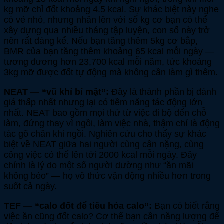
kg mỡ chỉ đốt khoảng 4.5 kcal. Sự khác biệt này nghe
có vẻ nhỏ, nhưng nhân lên với số kg cơ bạn có thể
xây dựng qua nhiều tháng tập luyện, con số này trở
nên rất đáng kể. Nếu bạn tăng thêm 5kg cơ bắp,
BMR của bạn tăng thêm khoảng 65 kcal mỗi ngày —
tương đương hơn 23,700 kcal mỗi năm, tức khoảng
3kg mỡ được đốt tự động mà không cần làm gì thêm.
NEAT — “vũ khí bí mật”:
Đây là thành phần bị đánh
giá thấp nhất nhưng lại có tiềm năng tác động lớn
nhất. NEAT bao gồm mọi thứ từ việc đi bộ đến chỗ
làm, đứng thay vì ngồi, làm việc nhà, thậm chí là động
tác gõ chân khi ngồi. Nghiên cứu cho thấy sự khác
biệt về NEAT giữa hai người cùng cân nặng, cùng
công việc có thể lên tới 2000 kcal mỗi ngày. Đây
chính là lý do một số người dường như “ăn mãi
không béo” — họ vô thức vận động nhiều hơn trong
suốt cả ngày.
TEF — “calo đốt để tiêu hóa calo”:
Bạn có biết rằng
việc ăn cũng đốt calo? Cơ thể bạn cần năng lượng để