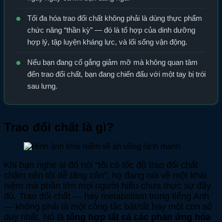
Tối đa hóa trao đổi chất không phải là dùng thực phẩm
chức năng “thần kỳ” — đó là tổ hợp của dinh dưỡng
hợp lý, tập luyện kháng lực, và lối sống vận động.
Nếu bạn đang cố gắng giảm mỡ mà không quan tâm
đến trao đổi chất, bạn đang chiến đấu với một tay bị trói
sau lưng.
Trao đổi chất là gì?
Khi bạn nghe ai đó nói “tôi có tốc độ trao đổi chất
chậm nên tôi dễ tăng cân”, họ đang nói về một khái
niệm mà phần lớn mọi người hiểu chưa thực sự đầy
đủ. Trao đổi chất — hay metabolism trong tiếng Anh
— không phải là một công tắc bật/tắt hay một con số
duy nhất. Nó là
tổng hợp tất cả các phản ứng hóa