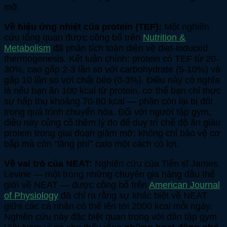
mỡ.
Về hiệu ứng nhiệt của protein (TEF):
Một nghiên
cứu tổng quan được công bố trên
Nutrition &
Metabolism
đã phân tích toàn diện về diet-induced
thermogenesis. Kết luận chính: protein có TEF từ 20-
30%, cao gấp 2-3 lần so với carbohydrate (5-10%) và
gấp 10 lần so với chất béo (0-3%). Điều này có nghĩa
là nếu bạn ăn 100 kcal từ protein, cơ thể bạn chỉ thực
sự hấp thụ khoảng 70-80 kcal — phần còn lại bị đốt
trong quá trình chuyển hóa. Đối với người tập gym,
điều này củng cố thêm lý do để duy trì chế độ ăn giàu
protein trong giai đoạn giảm mỡ: không chỉ bảo vệ cơ
bắp mà còn “lãng phí” calo một cách có lợi.
Về vai trò của NEAT:
Nghiên cứu của Tiến sĩ James
Levine — một trong những chuyên gia hàng đầu thế
giới về NEAT — được công bố trên
American Journal
of Physiology
đã chỉ ra rằng sự khác biệt về NEAT
giữa các cá nhân có thể lên tới 2000 kcal mỗi ngày.
Nghiên cứu này đặc biệt quan trọng với dân tập gym