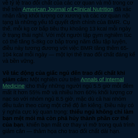
về tỷ lệ trao đổi chất của các cơ quan và mô trong cơ
thể trên
American Journal of Clinical Nutrition
đã xác
nhận rằng khối lượng cơ xương và các cơ quan nội
tạng là những yếu tố quyết định chính của BMR. Cụ
thể, mỗi kg cơ bắp tiêu thụ khoảng 13 kcal mỗi ngày
ở trạng thái nghỉ. Với một người tập gym nghiêm túc
có thể tăng 5-8kg cơ bắp trong năm đầu tập luyện,
điều này tương đương với việc BMR tăng thêm 65-
104 kcal mỗi ngày — một lợi thế trao đổi chất đáng kể
và bền vững.
Về tác động của giấc ngủ đến trao đổi chất khi
giảm cân:
Một nghiên cứu trên
Annals of Internal
Medicine
cho thấy những người ngủ 5.5 giờ mỗi đêm
mất ít hơn 55% mỡ và nhiều hơn 60% khối lượng cơ
nạc so với nhóm ngủ 8.5 giờ, mặc dù cả hai nhóm
đều tuân theo cùng một chế độ ăn kiêng. Điều này có
ý nghĩa cực kỳ quan trọng:
thiếu ngủ không chỉ làm
bạn mệt mỏi mà còn phá hủy thành phần cơ thể
của bạn
, khiến bạn mất cơ thay vì mỡ trong quá trình
giảm cân — thảm họa cho trao đổi chất dài hạn.