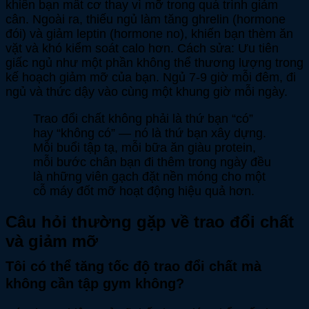
khiến bạn mất cơ thay vì mỡ trong quá trình giảm
cân. Ngoài ra, thiếu ngủ làm tăng ghrelin (hormone
đói) và giảm leptin (hormone no), khiến bạn thèm ăn
vặt và khó kiểm soát calo hơn. Cách sửa: Ưu tiên
giấc ngủ như một phần không thể thương lượng trong
kế hoạch giảm mỡ của bạn. Ngủ 7-9 giờ mỗi đêm, đi
ngủ và thức dậy vào cùng một khung giờ mỗi ngày.
Trao đổi chất không phải là thứ bạn “có”
hay “không có” — nó là thứ bạn xây dựng.
Mỗi buổi tập tạ, mỗi bữa ăn giàu protein,
mỗi bước chân bạn đi thêm trong ngày đều
là những viên gạch đặt nền móng cho một
cỗ máy đốt mỡ hoạt động hiệu quả hơn.
Câu hỏi thường gặp về trao đổi chất
và giảm mỡ
Tôi có thể tăng tốc độ trao đổi chất mà
không cần tập gym không?