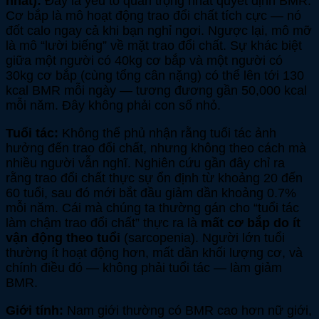
nhất):
Đây là yếu tố quan trọng nhất quyết định BMR.
Cơ bắp là mô hoạt động trao đổi chất tích cực — nó
đốt calo ngay cả khi bạn nghỉ ngơi. Ngược lại, mô mỡ
là mô “lười biếng” về mặt trao đổi chất. Sự khác biệt
giữa một người có 40kg cơ bắp và một người có
30kg cơ bắp (cùng tổng cân nặng) có thể lên tới 130
kcal BMR mỗi ngày — tương đương gần 50,000 kcal
mỗi năm. Đây không phải con số nhỏ.
Tuổi tác:
Không thể phủ nhận rằng tuổi tác ảnh
hưởng đến trao đổi chất, nhưng không theo cách mà
nhiều người vẫn nghĩ. Nghiên cứu gần đây chỉ ra
rằng trao đổi chất thực sự ổn định từ khoảng 20 đến
60 tuổi, sau đó mới bắt đầu giảm dần khoảng 0.7%
mỗi năm. Cái mà chúng ta thường gán cho “tuổi tác
làm chậm trao đổi chất” thực ra là
mất cơ bắp do ít
vận động theo tuổi
(sarcopenia). Người lớn tuổi
thường ít hoạt động hơn, mất dần khối lượng cơ, và
chính điều đó — không phải tuổi tác — làm giảm
BMR.
Giới tính:
Nam giới thường có BMR cao hơn nữ giới,