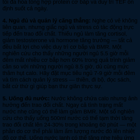
tối đa hóa tổng hợp protein cơ bắp và duy trì TEF ổn
định suốt cả ngày.
4. Ngủ đủ và quản lý căng thẳng:
Nghe có vẻ không
liên quan, nhưng giấc ngủ và stress có tác động trực
tiếp đến trao đổi chất. Thiếu ngủ làm tăng cortisol,
giảm testosterone và hormone tăng trưởng — tất cả
đều bất lợi cho việc duy trì cơ bắp và BMR. Một
nghiên cứu cho thấy những người ngủ 5.5 giờ mỗi
đêm mất nhiều cơ bắp hơn 60% trong quá trình giảm
cân so với những người ngủ 8.5 giờ, dù cùng mức
thâm hụt calo. Hãy đặt mục tiêu ngủ 7-9 giờ mỗi đêm
và tìm cách quản lý stress — thiền, đi bộ, đọc sách,
bất cứ thứ gì giúp bạn thư giãn thực sự.
5. Uống đủ nước:
Nước không chứa calo nhưng ảnh
hưởng đến trao đổi chất. Ngay cả tình trạng mất
nước nhẹ cũng có thể làm giảm BMR. Một số nghiên
cứu cho thấy uống 500ml nước có thể tạm thời tăng
trao đổi chất lên 24-30% trong khoảng 60 phút — một
phần do cơ thể phải làm ấm lượng nước đó lên nhiệt
độ cơ thể. Uống nước lạnh có thể tăng nhẹ hiệu ứng