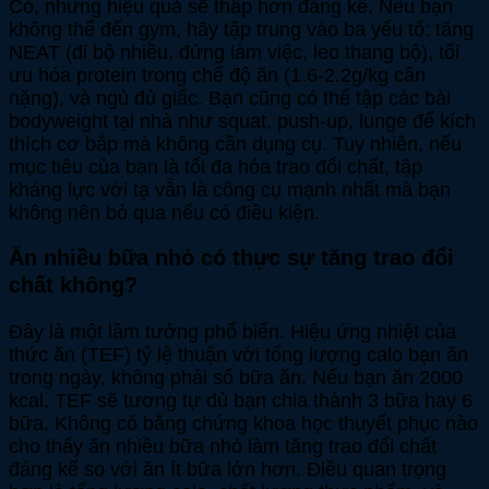
Có, nhưng hiệu quả sẽ thấp hơn đáng kể. Nếu bạn
không thể đến gym, hãy tập trung vào ba yếu tố: tăng
NEAT (đi bộ nhiều, đứng làm việc, leo thang bộ), tối
ưu hóa protein trong chế độ ăn (1.6-2.2g/kg cân
nặng), và ngủ đủ giấc. Bạn cũng có thể tập các bài
bodyweight tại nhà như squat, push-up, lunge để kích
thích cơ bắp mà không cần dụng cụ. Tuy nhiên, nếu
mục tiêu của bạn là tối đa hóa trao đổi chất, tập
kháng lực với tạ vẫn là công cụ mạnh nhất mà bạn
không nên bỏ qua nếu có điều kiện.
Ăn nhiều bữa nhỏ có thực sự tăng trao đổi
chất không?
Đây là một lầm tưởng phổ biến. Hiệu ứng nhiệt của
thức ăn (TEF) tỷ lệ thuận với tổng lượng calo bạn ăn
trong ngày, không phải số bữa ăn. Nếu bạn ăn 2000
kcal, TEF sẽ tương tự dù bạn chia thành 3 bữa hay 6
bữa. Không có bằng chứng khoa học thuyết phục nào
cho thấy ăn nhiều bữa nhỏ làm tăng trao đổi chất
đáng kể so với ăn ít bữa lớn hơn. Điều quan trọng