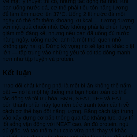
Về mặt lý thuyết thì có, nhưng tác động rất nhỏ. Khi
bạn uống nước đá, cơ thể phải tiêu tốn năng lượng
để làm ấm nước lên 37°C. Uống 2 lít nước đá mỗi
ngày có thể đốt thêm khoảng 70 kcal — tương đương
với một quả chuối nhỏ. Đây không phải là chiến lược
giảm mỡ đáng kể, nhưng nếu bạn đã uống đủ nước
hàng ngày, uống nước lạnh là một thói quen nhỏ
không gây hại gì. Đừng kỳ vọng nó sẽ tạo ra khác biệt
lớn — tập trung vào những yếu tố có tác động mạnh
hơn như tập luyện và protein.
Kết luận
Trao đổi chất không phải là một bí ẩn không thể nắm
bắt — nó là một hệ thống mà bạn hoàn toàn có thể
tác động và tối ưu hóa. BMR, NEAT, TEF và EAT —
bốn thành phần này tạo nên bức tranh toàn cảnh về
cách cơ thể bạn đốt năng lượng. Bằng cách tập trung
vào xây dựng cơ bắp thông qua tập kháng lực, duy trì
lối sống vận động với NEAT cao, ăn đủ protein, ngủ
đủ giấc, và tạo thâm hụt calo vừa phải thay vì khắc