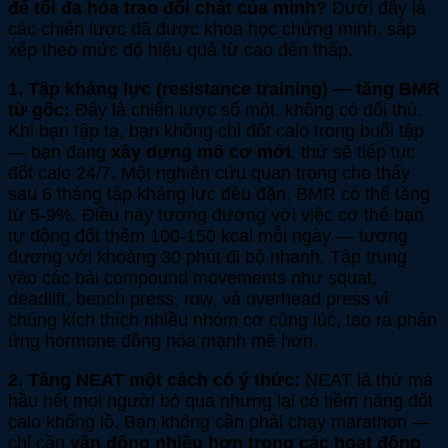
để tối đa hóa trao đổi chất của mình?
Dưới đây là
các chiến lược đã được khoa học chứng minh, sắp
xếp theo mức độ hiệu quả từ cao đến thấp.
1. Tập kháng lực (resistance training) — tăng BMR
từ gốc:
Đây là chiến lược số một, không có đối thủ.
Khi bạn tập tạ, bạn không chỉ đốt calo trong buổi tập
— bạn đang
xây dựng mô cơ mới
, thứ sẽ tiếp tục
đốt calo 24/7. Một nghiên cứu quan trọng cho thấy
sau 6 tháng tập kháng lực đều đặn, BMR có thể tăng
từ 5-9%. Điều này tương đương với việc cơ thể bạn
tự động đốt thêm 100-150 kcal mỗi ngày — tương
đương với khoảng 30 phút đi bộ nhanh. Tập trung
vào các bài compound movements như squat,
deadlift, bench press, row, và overhead press vì
chúng kích thích nhiều nhóm cơ cùng lúc, tạo ra phản
ứng hormone đồng hóa mạnh mẽ hơn.
2. Tăng NEAT một cách có ý thức:
NEAT là thứ mà
hầu hết mọi người bỏ qua nhưng lại có tiềm năng đốt
calo khổng lồ. Bạn không cần phải chạy marathon —
chỉ cần
vận động nhiều hơn trong các hoạt động