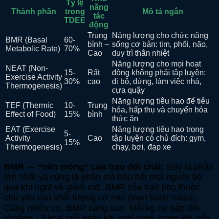
Tỷ lệ
năng
Thành phần
trong
Mô tả ngắn
tác
TDEE
động
Trung
Năng lượng cho chức năng
BMR (Basal
60-
bình –
sống cơ bản: tim, phổi, não,
Metabolic Rate)
70%
Cao
duy trì thân nhiệt
Năng lượng cho mọi hoạt
NEAT (Non-
15-
Rất
động không phải tập luyện:
Exercise Activity
30%
cao
đi bộ, đứng, làm việc nhà,
Thermogenesis)
cựa quậy
Năng lượng tiêu hao để tiêu
TEF (Thermic
10-
Trung
hóa, hấp thụ và chuyển hóa
Effect of Food)
15%
bình
thức ăn
EAT (Exercise
Năng lượng tiêu hao trong
5-
Activity
Cao
tập luyện có chủ đích: gym,
15%
Thermogenesis)
chạy, bơi, đạp xe
BMR — “nền móng” của trao đổi chất:
Đây là phần
lớn nhất và cũng là phần mà hầu hết mọi người bỏ
qua khi nghĩ về giảm mỡ. BMR của bạn phụ thuộc
chủ yếu vào khối lượng cơ nạc (lean body mass).
Càng nhiều cơ, BMR càng cao. Mỗi kg cơ bắp đốt
khoảng 13 kcal mỗi ngày khi nghỉ ngơi, trong khi mỗi