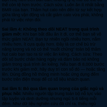
thể còn tệ hơn trước. Cách sửa: Luôn ăn ít nhất bằng
BMR của bạn. Thâm hụt calo nên đến từ sự kết hợp
giữa tăng vận động và cắt giảm calo vừa phải, không
phải từ việc nhịn đói.
Sai lầm 4: Không theo dõi NEAT trong quá trình
giảm mỡ:
Khi bạn bắt đầu ăn ít đi, cơ thể bạn sẽ vô
thức giảm NEAT. Bạn tự nhiên ngồi nhiều hơn, nằm
nhiều hơn, ít cựa quậy hơn. Đây là cơ chế bù trừ
năng lượng và nó có thể “nuốt chửng” toàn bộ thâm
hụt calo bạn tạo ra từ việc ăn kiêng. Cách sửa: Theo
dõi số bước chân hàng ngày và đảm bảo nó không
giảm trong quá trình ăn kiêng. Nếu bạn đi 8,000 bước
trước khi giảm mỡ, hãy duy trì con số đó — hoặc tăng
lên. Dùng đồng hồ thông minh hoặc ứng dụng đếm
bước trên điện thoại để có số liệu khách quan.
Sai lầm 5: Bỏ qua tầm quan trọng của giấc ngủ và
phục hồi:
Nhiều người tập trung toàn bộ nỗ lực vào
tập luyện và dinh dưỡng nhưng ngủ 5-6 tiếng mỗi
đêm. Như dữ liệu nghiên cứu đã chỉ ra, thiếu ngủ