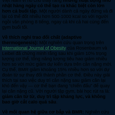
Việt Nam vì nó cho thấy rằng
những hoạt động nhỏ
nhặt hàng ngày có thể tạo ra khác biệt còn lớn
hơn cả buổi tập
. Một người dành cả ngày đứng và đi
lại có thể đốt nhiều hơn 500-1000 kcal so với người
ngồi văn phòng 8 tiếng, ngay cả khi cả hai cùng đến
gym buổi tối.
Về thích nghi trao đổi chất (adaptive
thermogenesis):
Một nghiên cứu quan trọng trên
International Journal of Obesity
của Rosenbaum và
Leibel đã chứng minh rằng sau khi giảm 10% trọng
lượng cơ thể, tổng năng lượng tiêu hao giảm nhiều
hơn so với mức giảm dự kiến dựa trên cân nặng mới.
Cụ thể, BMR giảm khoảng 15% nhiều hơn so với dự
đoán từ sự thay đổi thành phần cơ thể. Điều này giải
thích tại sao việc duy trì cân nặng sau giảm cân lại
khó đến vậy — cơ thể bạn đang “chiến đấu” để quay
lại cân nặng cũ. Với người tập gym, bài học rút ra là:
giảm cân từ từ, duy trì tập kháng lực, và không
bao giờ cắt calo quá sâu
.
Về mối quan hệ giữa cơ bắp và BMR:
Nghiên cứu