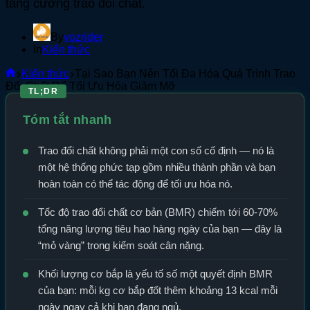
tăng cường trao đổi chất.
By
vozrider
In
Kiến thức
Home
Kiến thức
Tại Sao Bạn Nên Tối Đa Hóa Quá Trình Trao
Đổi Chất Để Tối Ưu Hóa Giảm Mỡ
TL;DR
Tóm tắt nhanh
Trao đổi chất không phải một con số cố định — nó là
một hệ thống phức tạp gồm nhiều thành phần và bạn
hoàn toàn có thể tác động để tối ưu hóa nó.
Tốc độ trao đổi chất cơ bản (BMR) chiếm tới 60-70%
tổng năng lượng tiêu hao hàng ngày của bạn — đây là
“mỏ vàng” trong kiểm soát cân nặng.
Khối lượng cơ bắp là yếu tố số một quyết định BMR
của bạn: mỗi kg cơ bắp đốt thêm khoảng 13 kcal mỗi
ngày ngay cả khi bạn đang ngủ.