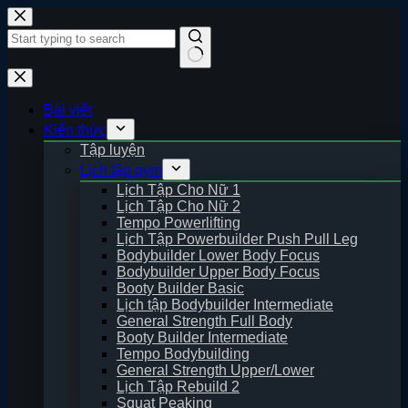
Skip
to
content
No
results
Bài viết
Kiến thức
Tập luyện
Lịch tập gym
Lịch Tập Cho Nữ 1
Lịch Tập Cho Nữ 2
Tempo Powerlifting
Lịch Tập Powerbuilder Push Pull Leg
Bodybuilder Lower Body Focus
Bodybuilder Upper Body Focus
Booty Builder Basic
Lịch tập Bodybuilder Intermediate
General Strength Full Body
Booty Builder Intermediate
Tempo Bodybuilding
General Strength Upper/Lower
Lịch Tập Rebuild 2
Squat Peaking