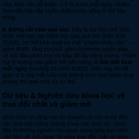
này. Mục tiêu tối thiểu: 2-3 lít nước mỗi ngày, nhiều
hơn nếu bạn tập luyện nhiều hoặc sống ở khí hậu
nóng.
6. Đừng cắt calo quá sâu:
Đây là sai lầm phổ biến
nhất. Khi bạn tạo thâm hụt calo quá lớn (trên 30%
TDEE), cơ thể kích hoạt cơ chế “phanh khẩn cấp” —
giảm BMR, tăng cortisol, giảm hormone tuyến giáp,
và bắt đầu phân hủy cơ bắp để lấy năng lượng. Thâm
hụt lý tưởng cho giảm mỡ bền vững là
300-500 kcal
mỗi ngày
(khoảng 15-25% TDEE). Điều này đủ để
giảm 0.5-1kg mỗi tuần mà không kích hoạt phản ứng
phòng thủ quá mức từ cơ thể.
Dữ liệu & Nghiên cứu khoa học về
trao đổi chất và giảm mỡ
Mình luôn tin rằng mọi lời khuyên về sức khỏe đều
cần dựa trên bằng chứng khoa học thực sự. Dưới
đây là những nghiên cứu quan trọng giúp bạn hiểu
sâu hơn về mối quan hệ giữa trao đổi chất và giảm