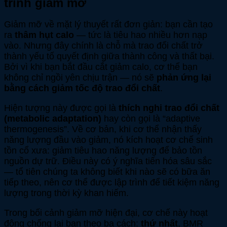
trình giảm mỡ
Giảm mỡ về mặt lý thuyết rất đơn giản: bạn cần tạo
ra
thâm hụt calo
— tức là tiêu hao nhiều hơn nạp
vào. Nhưng đây chính là chỗ mà trao đổi chất trở
thành yếu tố quyết định giữa thành công và thất bại.
Bởi vì khi bạn bắt đầu cắt giảm calo, cơ thể bạn
không chỉ ngồi yên chịu trận — nó sẽ
phản ứng lại
bằng cách giảm tốc độ trao đổi chất
.
Hiện tượng này được gọi là
thích nghi trao đổi chất
(metabolic adaptation)
hay còn gọi là “adaptive
thermogenesis”. Về cơ bản, khi cơ thể nhận thấy
năng lượng đầu vào giảm, nó kích hoạt cơ chế sinh
tồn cổ xưa: giảm tiêu hao năng lượng để bảo tồn
nguồn dự trữ. Điều này có ý nghĩa tiến hóa sâu sắc
— tổ tiên chúng ta không biết khi nào sẽ có bữa ăn
tiếp theo, nên cơ thể được lập trình để tiết kiệm năng
lượng trong thời kỳ khan hiếm.
Trong bối cảnh giảm mỡ hiện đại, cơ chế này hoạt
động chống lại bạn theo ba cách:
thứ nhất
, BMR