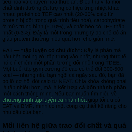
tiêu hóa và chuyển hóa thức ăn. Điều thú vị là mỗi
chất dinh dưỡng đa lượng có hiệu ứng nhiệt khác
nhau: protein có TEF cao nhất (20-30% calo từ
protein bị đốt trong quá trình tiêu hóa), carbohydrate
ở mức trung bình (5-10%), và chất béo có TEF thấp
nhất (0-3%). Đây là một trong những lý do chế độ ăn
giàu protein thường hiệu quả hơn cho giảm mỡ.
EAT — “tập luyện có chủ đích”:
Đây là phần mà
hầu hết mọi người tập trung vào nhất, nhưng thực tế
nó chỉ chiếm một phần tương đối nhỏ trong TDEE.
Một buổi tập gym cường độ cao có thể đốt 300-500
kcal — nhưng nếu bạn ngồi cả ngày sau đó, bạn đã
bỏ lỡ cơ hội đốt calo từ NEAT. Chìa khóa không phải
là tập nhiều hơn, mà là
kết hợp cả bốn thành phần
một cách thông minh. Nếu bạn muốn tìm hiểu về
chương trình tập luyện cá nhân hóa
giúp tối ưu cả
EAT và BMR, mình có một công cụ thiết kế riêng cho
nhu cầu của bạn.
Mối liên hệ giữa trao đổi chất và quá