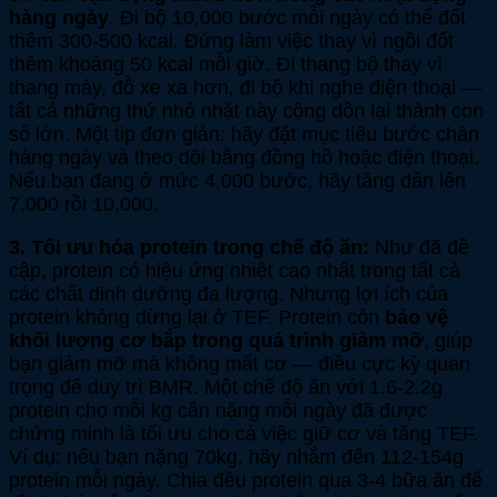
hàng ngày
. Đi bộ 10,000 bước mỗi ngày có thể đốt
thêm 300-500 kcal. Đứng làm việc thay vì ngồi đốt
thêm khoảng 50 kcal mỗi giờ. Đi thang bộ thay vì
thang máy, đỗ xe xa hơn, đi bộ khi nghe điện thoại —
tất cả những thứ nhỏ nhặt này cộng dồn lại thành con
số lớn. Một tip đơn giản: hãy đặt mục tiêu bước chân
hàng ngày và theo dõi bằng đồng hồ hoặc điện thoại.
Nếu bạn đang ở mức 4,000 bước, hãy tăng dần lên
7,000 rồi 10,000.
3. Tối ưu hóa protein trong chế độ ăn:
Như đã đề
cập, protein có hiệu ứng nhiệt cao nhất trong tất cả
các chất dinh dưỡng đa lượng. Nhưng lợi ích của
protein không dừng lại ở TEF. Protein còn
bảo vệ
khối lượng cơ bắp trong quá trình giảm mỡ
, giúp
bạn giảm mỡ mà không mất cơ — điều cực kỳ quan
trọng để duy trì BMR. Một chế độ ăn với 1.6-2.2g
protein cho mỗi kg cân nặng mỗi ngày đã được
chứng minh là tối ưu cho cả việc giữ cơ và tăng TEF.
Ví dụ: nếu bạn nặng 70kg, hãy nhắm đến 112-154g
protein mỗi ngày. Chia đều protein qua 3-4 bữa ăn để