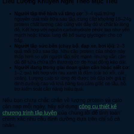
Liều Lượng Khuyến Nghị Theo Mục Tiêu
Người tập thể hình và tăng cơ:
3–4 quả trứng
nguyên quả mỗi bữa sau tập, cung cấp khoảng 18–24g
protein chất lượng cao cùng với đầy đủ vi chất từ lòng
đỏ. Kết hợp với nguồn carbohydrate phức tạp như yến
mạch hoặc khoai lang để bổ sung glycogen cho cơ
bắp.
Người tập sức bền (chạy bộ, đạp xe, bơi lội):
2–3
quả mỗi bữa sau tập. Nhu cầu protein của nhóm này
thấp hơn so với người tập sức mạnh nhưng vẫn cần
đủ để sửa chữa tổn thương cơ do hoạt động kéo dài.
Người đang trong giai đoạn giảm cân hoặc siết cơ:
1–2 quả kết hợp với rau xanh lá đậm (cải bó xôi, cải
xoăn). Lượng calo từ lòng đỏ được bù đắp bởi giá trị
dinh dưỡng cao và khả năng tạo cảm giác no lâu, hỗ
trợ kiểm soát cân nặng hiệu quả.
Nếu bạn chưa chắc chắn về lượng protein và calo
cần nạp mỗi ngày, hãy sử dụng
công cụ thiết kế
chương trình tập luyện
của chúng tôi để tính toán
chính xác nhu cầu dinh dưỡng dựa trên chỉ số cá
nhân.