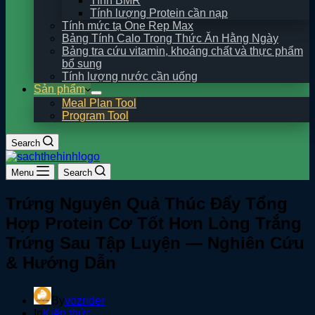
Tính BMR
Tính lượng Protein cần nạp
Tính mức tạ One Rep Max
Bảng Tính Calo Trong Thức Ăn Hằng Ngày
Bảng tra cứu vitamin, khoáng chất và thực phẩm
bổ sung
Tính lượng nước cần uống
Sản phẩm
Meal Plan Tool
Program Tool
Search
Menu
Search
Trứng Nguyên Quả Thúc Đẩy Tổng
Hợp Protein Cơ Tốt Hơn Lòng Trắng
Trứng Sau Tập Luyện — Nghiên Cứu
& Hướng Dẫn
By
vozrider
In
Kiến thức