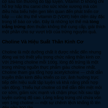
cơ sau tổn thương do tập luyện. Vitamin D không chỉ
hỗ trợ hấp thu canxi cho sức khỏe xương mà còn
điều hòa biểu hiện gen liên quan đến phát triển cơ
bắp — các thụ thể vitamin D (VDR) hiện diện dày đặc
trong tế bào cơ vân. Đây là những lợi thế mà
lòng
trắng trứng
đơn thuần không thể cung cấp, giải thích
một phần cho sự vượt trội của trứng nguyên quả.
Choline Và Hiệu Suất Thần Kinh Cơ
Choline là một dưỡng chất ít được nhắc đến nhưng
đóng vai trò thiết yếu trong chức năng thần kinh cơ.
Với 294mg choline mỗi 100g, lòng đỏ trứng là một
trong những nguồn thực phẩm giàu choline nhất.
Choline tham gia tổng hợp acetylcholine — chất dẫn
truyền thần kinh điều khiển co cơ, ảnh hưởng trực
tiếp đến hiệu suất tập luyện và khả năng phối hợp
vận động. Thiếu hụt choline có thể dẫn đến mệt mỏi
cơ sớm, giảm sức mạnh và chậm phục hồi sau tập
luyện cường độ cao. Lòng trắng trứng chỉ chứa vỏn
vẹn 1mg choline — một sự chênh lệch khổng lồ lên
đến gần 300 lần.