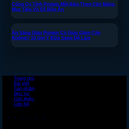
Công Cụ Tính Protein Mỗi Bữa Theo Cân Nặng,
Mục Tiêu Và Số Bữa Ăn
Ăn Sáng Giàu Protein Có Giúp Giảm Cân
Không? 10 Gợi Ý Bữa Sáng Dễ Làm
Trang chủ
Bài viết
Sản phẩm
Mục lục
Giới thiệu
Liên hệ
© Bản quyền thuộc về Sachthehinh.com