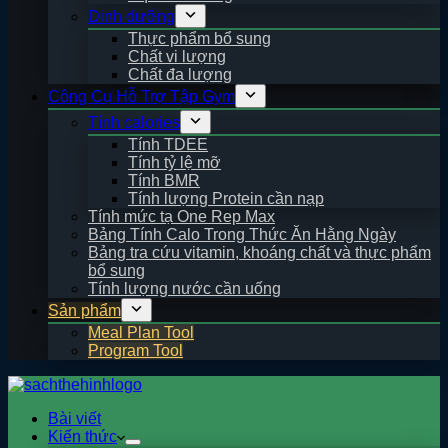
Dinh dưỡng
Thực phẩm bổ sung
Chất vi lượng
Chất đa lượng
Công Cụ Hỗ Trợ Tập Gym
Tính calories
Tính TDEE
Tính tỷ lệ mỡ
Tính BMR
Tính lượng Protein cần nạp
Tính mức tạ One Rep Max
Bảng Tính Calo Trong Thức Ăn Hằng Ngày
Bảng tra cứu vitamin, khoáng chất và thực phẩm
bổ sung
Tính lượng nước cần uống
Sản phẩm
Meal Plan Tool
Program Tool
Bài viết
Kiến thức