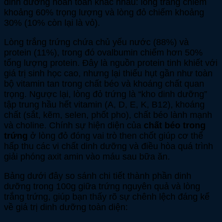
dinh dưỡng hoàn toàn khác nhau: lòng trắng chiếm
khoảng 60% trọng lượng và lòng đỏ chiếm khoảng
30% (10% còn lại là vỏ).
Lòng trắng trứng chứa chủ yếu nước (88%) và
protein (11%), trong đó ovalbumin chiếm hơn 50%
tổng lượng protein. Đây là nguồn protein tinh khiết với
giá trị sinh học cao, nhưng lại thiếu hụt gần như toàn
bộ vitamin tan trong chất béo và khoáng chất quan
trọng. Ngược lại, lòng đỏ trứng là “kho dinh dưỡng”
tập trung hầu hết vitamin (A, D, E, K, B12), khoáng
chất (sắt, kẽm, selen, phốt pho), chất béo lành mạnh
và choline. Chính sự hiện diện của
chất béo trong
trứng
ở lòng đỏ đóng vai trò then chốt giúp cơ thể
hấp thu các vi chất dinh dưỡng và điều hòa quá trình
giải phóng axit amin vào máu sau bữa ăn.
Bảng dưới đây so sánh chi tiết thành phần dinh
dưỡng trong 100g giữa trứng nguyên quả và lòng
trắng trứng, giúp bạn thấy rõ sự chênh lệch đáng kể
về giá trị dinh dưỡng toàn diện: