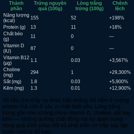
Thành
Trứng nguyên
Lòng trắng
Chênh
phần
quả (100g)
trứng (100g)
lệch
Năng lượng
155
52
+198%
(kcal)
Protein (g)
13
11
+18%
Chất béo
11
0
—
(g)
Vitamin D
87
0
—
(IU)
Vitamin B12
1.1
0.03
+3,567%
(µg)
Choline
294
1
+29,300%
(mg)
Sắt (mg)
1.8
0.03
+5,900%
Kẽm (mg)
1.3
0.01
+12,900%
Số liệu cho thấy sự khác biệt không chỉ nằm ở lượng
protein mà còn ở các vi chất thiết yếu. Lòng trắng
trứng gần như không chứa vitamin D, choline, sắt hay
kẽm — những dưỡng chất đóng vai trò quan trọng
trong quá trình phục hồi và phát triển cơ bắp sau tập
luyện cường độ cao.