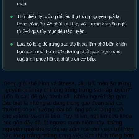
máu.
Thời điểm lý tưởng để tiêu thụ trứng nguyên quả là
trong vòng 30–45 phút sau tập, với lượng khuyến nghị
từ 2–4 quả tùy mục tiêu tập luyện.
Loại bỏ lòng đỏ trứng sau tập là sai lầm phổ biến khiến
bạn đánh mất hơn 50% dưỡng chất quan trọng cho
quá trình phục hồi và phát triển cơ bắp.
Trong giới thể hình và fitness, câu hỏi “nên ăn trứng
nguyên quả hay chỉ lòng trắng trứng sau tập luyện?”
luôn là chủ đề gây tranh cãi. Nhiều người tập gym,
đặc biệt là những ai đang trong giai đoạn siết cơ,
thường có xu hướng loại bỏ lòng đỏ vì lo ngại về
cholesterol và chất béo. Tuy nhiên, nghiên cứu khoa
học gần đây đã lật ngược quan niệm này:
trứng
nguyên quả
không chỉ an toàn mà còn vượt trội hơn
hẳn
lòng trắng trứng
trong việc kích thích
tổng hợp