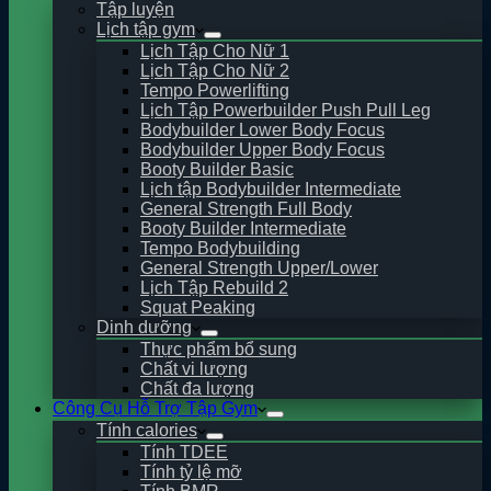
Tập luyện
Lịch tập gym
Lịch Tập Cho Nữ 1
Lịch Tập Cho Nữ 2
Tempo Powerlifting
Lịch Tập Powerbuilder Push Pull Leg
Bodybuilder Lower Body Focus
Bodybuilder Upper Body Focus
Booty Builder Basic
Lịch tập Bodybuilder Intermediate
General Strength Full Body
Booty Builder Intermediate
Tempo Bodybuilding
General Strength Upper/Lower
Lịch Tập Rebuild 2
Squat Peaking
Dinh dưỡng
Thực phẩm bổ sung
Chất vi lượng
Chất đa lượng
Công Cụ Hỗ Trợ Tập Gym
Tính calories
Tính TDEE
Tính tỷ lệ mỡ