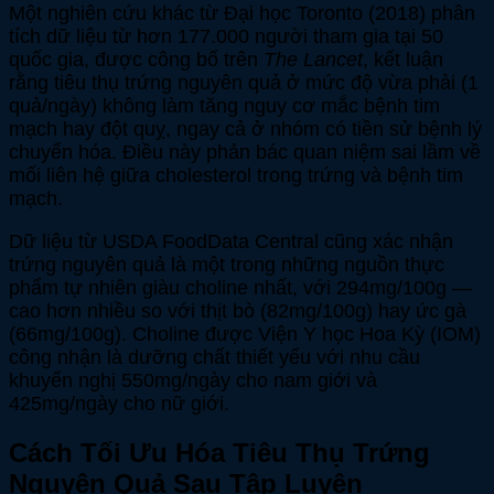
Một nghiên cứu khác từ Đại học Toronto (2018) phân
tích dữ liệu từ hơn 177.000 người tham gia tại 50
quốc gia, được công bố trên
The Lancet
, kết luận
rằng tiêu thụ trứng nguyên quả ở mức độ vừa phải (1
quả/ngày) không làm tăng nguy cơ mắc bệnh tim
mạch hay đột quỵ, ngay cả ở nhóm có tiền sử bệnh lý
chuyển hóa. Điều này phản bác quan niệm sai lầm về
mối liên hệ giữa cholesterol trong trứng và bệnh tim
mạch.
Dữ liệu từ USDA FoodData Central cũng xác nhận
trứng nguyên quả là một trong những nguồn thực
phẩm tự nhiên giàu choline nhất, với 294mg/100g —
cao hơn nhiều so với thịt bò (82mg/100g) hay ức gà
(66mg/100g). Choline được Viện Y học Hoa Kỳ (IOM)
công nhận là dưỡng chất thiết yếu với nhu cầu
khuyến nghị 550mg/ngày cho nam giới và
425mg/ngày cho nữ giới.
Cách Tối Ưu Hóa Tiêu Thụ Trứng
Nguyên Quả Sau Tập Luyện