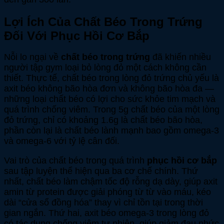
Lợi Ích Của Chất Béo Trong Trứng
Đối Với Phục Hồi Cơ Bắp
Nỗi lo ngại về
chất béo trong trứng
đã khiến nhiều
người tập gym loại bỏ lòng đỏ một cách không cần
thiết. Thực tế, chất béo trong lòng đỏ trứng chủ yếu là
axit béo không bão hòa đơn và không bão hòa đa —
những loại chất béo có lợi cho sức khỏe tim mạch và
quá trình chống viêm. Trong 5g chất béo của một lòng
đỏ trứng, chỉ có khoảng 1.6g là chất béo bão hòa,
phần còn lại là chất béo lành mạnh bao gồm omega-3
và omega-6 với tỷ lệ cân đối.
Vai trò của chất béo trong quá trình
phục hồi cơ bắp
sau tập luyện thể hiện qua ba cơ chế chính. Thứ
nhất, chất béo làm chậm tốc độ rỗng dạ dày, giúp axit
amin từ protein được giải phóng từ từ vào máu, kéo
dài “cửa sổ đồng hóa” thay vì chỉ tồn tại trong thời
gian ngắn. Thứ hai, axit béo omega-3 trong lòng đỏ
có tác dụng chống viêm tự nhiên, giúp giảm đau nhức