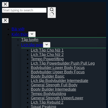
Skip
to
content
No
results
Bài viết
Kiến thức
Tập luyện
Lịch tập gym
Lịch Tập Cho Nữ 1
Lịch Tập Cho Nữ 2
Tempo Powerlifting
Lịch Tập Powerbuilder Push Pull Leg
Bodybuilder Lower Body Focus
Bodybuilder Upper Body Focus
Booty Builder Basic
Lịch tập Bodybuilder Intermediate
General Strength Full Body
Booty Builder Intermediate
Tempo Bodybuilding
General Strength Upper/Lower
Lịch Tập Rebuild 2
Squat Peaking