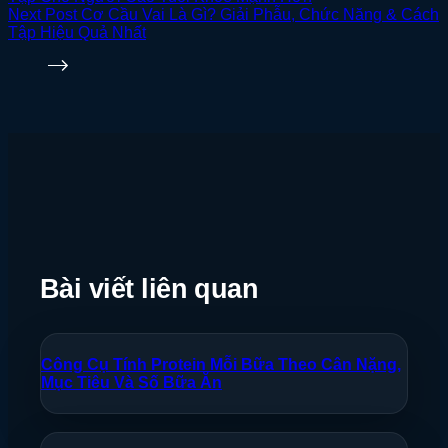
Next
Post
Cơ Cầu Vai Là Gì? Giải Phẫu, Chức Năng & Cách
Tập Hiệu Quả Nhất
Bài viết liên quan
Công Cụ Tính Protein Mỗi Bữa Theo Cân Nặng,
Mục Tiêu Và Số Bữa Ăn