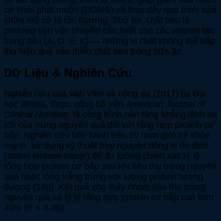
cơ khởi phát muộn (DOMS) và thúc đẩy quá trình sửa
chữa mô cơ bị tổn thương. Thứ ba, chất béo là
phương tiện vận chuyển cần thiết cho các vitamin tan
trong dầu (A, D, E, K) — những vi chất không thể hấp
thu hiệu quả nếu thiếu chất béo trong bữa ăn.
Dữ Liệu & Nghiên Cứu
Nghiên cứu của Van Vliet và cộng sự (2017) tại Đại
học Illinois, được công bố trên
American Journal of
Clinical Nutrition
, là công trình nền tảng khẳng định lợi
ích của trứng nguyên quả đối với tổng hợp protein cơ
bắp. Nghiên cứu tiến hành trên 10 nam giới trẻ khỏe
mạnh, sử dụng kỹ thuật truy nguyên đồng vị ổn định
(stable isotope tracer) để đo lường chính xác tỷ lệ
tổng hợp protein cơ bắp sau khi tiêu thụ trứng nguyên
quả hoặc lòng trắng trứng với lượng protein tương
đương (18g). Kết quả cho thấy nhóm tiêu thụ trứng
nguyên quả có tỷ lệ tổng hợp protein cơ bắp cao hơn
40% (P < 0.05).