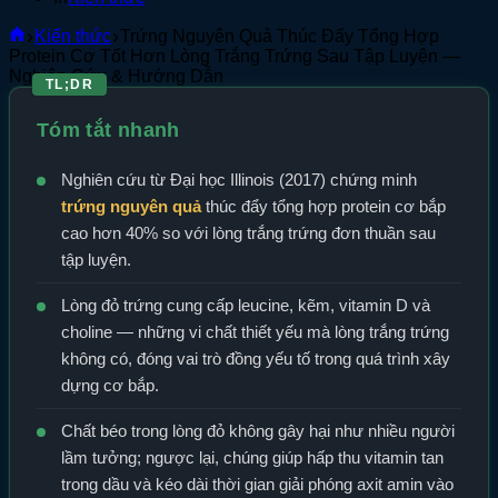
Home
Kiến thức
Trứng Nguyên Quả Thúc Đẩy Tổng Hợp
Protein Cơ Tốt Hơn Lòng Trắng Trứng Sau Tập Luyện —
Nghiên Cứu & Hướng Dẫn
TL;DR
Tóm tắt nhanh
Nghiên cứu từ Đại học Illinois (2017) chứng minh
trứng nguyên quả
thúc đẩy tổng hợp protein cơ bắp
cao hơn 40% so với lòng trắng trứng đơn thuần sau
tập luyện.
Lòng đỏ trứng cung cấp leucine, kẽm, vitamin D và
choline — những vi chất thiết yếu mà lòng trắng trứng
không có, đóng vai trò đồng yếu tố trong quá trình xây
dựng cơ bắp.
Chất béo trong lòng đỏ không gây hại như nhiều người
lầm tưởng; ngược lại, chúng giúp hấp thu vitamin tan
trong dầu và kéo dài thời gian giải phóng axit amin vào