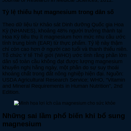
Journal of Research in Medical Sciences
, 2012.
Tỷ lệ thiếu hụt magnesium trong dân số
Theo dữ liệu từ Khảo sát Dinh dưỡng Quốc gia Hoa
Kỳ (NHANES), khoảng 48% người trưởng thành tại
Hoa Kỳ tiêu thụ ít magnesium hơn mức nhu cầu ước
tính trung bình (EAR) từ thực phẩm. Tỷ lệ này thậm
chí còn cao hơn ở người cao tuổi và thanh thiếu niên.
Tổ chức Y tế Thế giới (WHO) ước tính rằng phần lớn
dân số toàn cầu không đạt được lượng magnesium
khuyến nghị hằng ngày, một phần do sự suy thoái
khoáng chất trong đất nông nghiệp hiện đại. Nguồn:
USDA Agricultural Research Service; WHO, “Vitamin
and Mineral Requirements in Human Nutrition”, 2nd
Edition.
Những sai lầm phổ biến khi bổ sung
magnesium