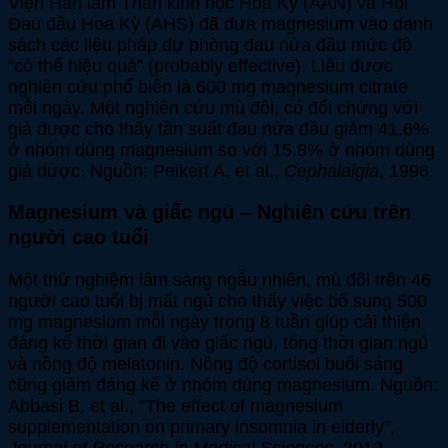
Viện Hàn lâm Thần kinh học Hoa Kỳ (AAN) và Hội
Đau đầu Hoa Kỳ (AHS) đã đưa magnesium vào danh
sách các liệu pháp dự phòng đau nửa đầu mức độ
“có thể hiệu quả” (probably effective). Liều được
nghiên cứu phổ biến là 600 mg magnesium citrate
mỗi ngày. Một nghiên cứu mù đôi, có đối chứng với
giả dược cho thấy tần suất đau nửa đầu giảm 41.6%
ở nhóm dùng magnesium so với 15.8% ở nhóm dùng
giả dược. Nguồn: Peikert A. et al.,
Cephalalgia
, 1996.
Magnesium và giấc ngủ – Nghiên cứu trên
người cao tuổi
Một thử nghiệm lâm sàng ngẫu nhiên, mù đôi trên 46
người cao tuổi bị mất ngủ cho thấy việc bổ sung 500
mg magnesium mỗi ngày trong 8 tuần giúp cải thiện
đáng kể thời gian đi vào giấc ngủ, tổng thời gian ngủ
và nồng độ melatonin. Nồng độ cortisol buổi sáng
cũng giảm đáng kể ở nhóm dùng magnesium. Nguồn:
Abbasi B. et al., “The effect of magnesium
supplementation on primary insomnia in elderly”,