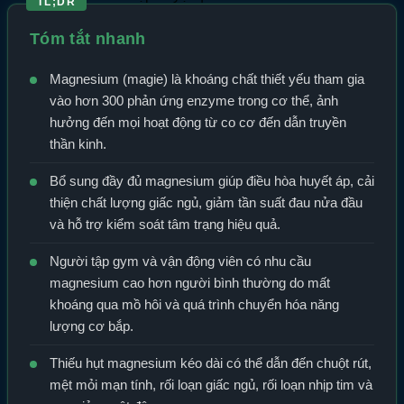
TL;DR
Tóm tắt nhanh
Magnesium (magie) là khoáng chất thiết yếu tham gia
vào hơn 300 phản ứng enzyme trong cơ thể, ảnh
hưởng đến mọi hoạt động từ co cơ đến dẫn truyền
thần kinh.
Bổ sung đầy đủ magnesium giúp điều hòa huyết áp, cải
thiện chất lượng giấc ngủ, giảm tần suất đau nửa đầu
và hỗ trợ kiểm soát tâm trạng hiệu quả.
Người tập gym và vận động viên có nhu cầu
magnesium cao hơn người bình thường do mất
khoáng qua mồ hôi và quá trình chuyển hóa năng
lượng cơ bắp.
Thiếu hụt magnesium kéo dài có thể dẫn đến chuột rút,
mệt mỏi mạn tính, rối loạn giấc ngủ, rối loạn nhịp tim và