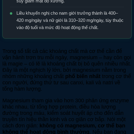
suy giảm mật độ xương.
Liều khuyến nghị cho nam giới trưởng thành là 400–
420 mg/ngày và nữ giới là 310–320 mg/ngày, tùy thuộc
vào độ tuổi và mức độ hoạt động thể chất.
Trong số tất cả các khoáng chất mà cơ thể cần để
vận hành trơn tru mỗi ngày, magnesium – hay còn gọi
là magie – có lẽ là khoáng chất bị bỏ quên nhiều nhất.
Đây là một nghịch lý lớn, bởi magnesium nằm trong
nhóm những khoáng chất
phổ biến nhất
trong cơ thể
con người, đứng thứ tư sau canxi, kali và natri về
tổng hàm lượng.
Magnesium tham gia vào hơn 300 phản ứng enzyme
khác nhau, từ tổng hợp protein, điều hòa lượng
đường trong máu, kiểm soát huyết áp cho đến dẫn
truyền tín hiệu thần kinh và co giãn cơ bắp. Nói một
cách đơn giản:
không có magnesium, cơ thể bạn
không thể hoạt động bình thường
. Nếu bạn đang