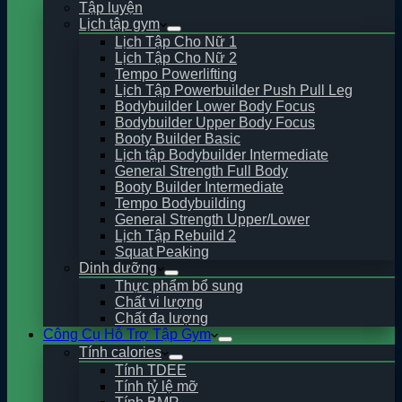
Tập luyện
Lịch tập gym
Lịch Tập Cho Nữ 1
Lịch Tập Cho Nữ 2
Tempo Powerlifting
Lịch Tập Powerbuilder Push Pull Leg
Bodybuilder Lower Body Focus
Bodybuilder Upper Body Focus
Booty Builder Basic
Lịch tập Bodybuilder Intermediate
General Strength Full Body
Booty Builder Intermediate
Tempo Bodybuilding
General Strength Upper/Lower
Lịch Tập Rebuild 2
Squat Peaking
Dinh dưỡng
Thực phẩm bổ sung
Chất vi lượng
Chất đa lượng
Công Cụ Hỗ Trợ Tập Gym
Tính calories
Tính TDEE
Tính tỷ lệ mỡ