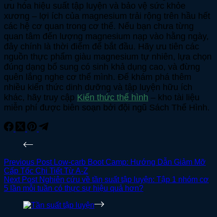
ưu hóa hiệu suất tập luyện và bảo vệ sức khỏe
xương – lợi ích của magnesium trải rộng trên hầu hết
các hệ cơ quan trong cơ thể. Nếu bạn chưa từng
quan tâm đến lượng magnesium nạp vào hằng ngày,
đây chính là thời điểm để bắt đầu. Hãy ưu tiên các
nguồn thực phẩm giàu magnesium tự nhiên, lựa chọn
đúng dạng bổ sung có sinh khả dụng cao, và đừng
quên lắng nghe cơ thể mình. Để khám phá thêm
nhiều kiến thức dinh dưỡng và tập luyện hữu ích
khác, hãy truy cập
Kiến thức thể hình
– kho tài liệu
miễn phí được biên soạn bởi đội ngũ Sách Thể Hình.
Previous
Post
Low-carb Boot Camp: Hướng Dẫn Giảm Mỡ
Cấp Tốc Chi Tiết Từ A-Z
Next
Post
Nghiên cứu về tần suất tập luyện: Tập 1 nhóm cơ
5 lần mỗi tuần có thực sự hiệu quả hơn?