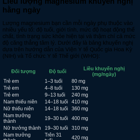
Liều lượng magnesium khuyến nghị
hằng ngày
Lượng magnesium bạn cần mỗi ngày phụ thuộc vào
nhiều yếu tố: độ tuổi, giới tính, mức độ hoạt động thể
chất, tình trạng sức khỏe hiện tại và thậm chí cả mức
độ căng thẳng tâm lý. Dưới đây là bảng khuyến nghị
dựa trên hướng dẫn của Viện Y tế Quốc gia Hoa Kỳ
(NIH) và Tổ chức Y tế Thế giới (WHO):
Liều khuyến nghị
Đối tượng
Độ tuổi
(mg/ngày)
Trẻ em
1–3 tuổi
80 mg
Trẻ em
4–8 tuổi
130 mg
Trẻ em
9–13 tuổi
240 mg
Nam thiếu niên
14–18 tuổi
410 mg
Nữ thiếu niên
14–18 tuổi
360 mg
Nam trưởng
19–30 tuổi
400 mg
thành
Nữ trưởng thành
19–30 tuổi
310 mg
Nam trưởng
Trên 31
420 mg