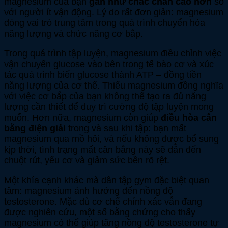
magnesium của bạn
gần như chắc chắn cao hơn
so
với người ít vận động. Lý do rất đơn giản: magnesium
đóng vai trò trung tâm trong quá trình chuyển hóa
năng lượng và chức năng cơ bắp.
Trong quá trình tập luyện, magnesium điều chỉnh việc
vận chuyển glucose vào bên trong tế bào cơ và xúc
tác quá trình biến glucose thành ATP – đồng tiền
năng lượng của cơ thể. Thiếu magnesium đồng nghĩa
với việc cơ bắp của bạn không thể tạo ra đủ năng
lượng cần thiết để duy trì cường độ tập luyện mong
muốn. Hơn nữa, magnesium còn giúp
điều hòa cân
bằng điện giải
trong và sau khi tập: bạn mất
magnesium qua mồ hôi, và nếu không được bổ sung
kịp thời, tình trạng mất cân bằng này sẽ dẫn đến
chuột rút, yếu cơ và giảm sức bền rõ rệt.
Một khía cạnh khác mà dân tập gym đặc biệt quan
tâm: magnesium ảnh hưởng đến nồng độ
testosterone. Mặc dù cơ chế chính xác vẫn đang
được nghiên cứu, một số bằng chứng cho thấy
magnesium có thể giúp tăng nồng độ testosterone tự