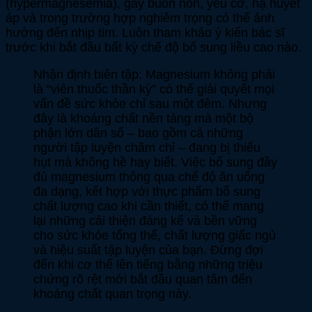
(hypermagnesemia), gây buồn nôn, yếu cơ, hạ huyết
áp và trong trường hợp nghiêm trọng có thể ảnh
hưởng đến nhịp tim. Luôn tham khảo ý kiến bác sĩ
trước khi bắt đầu bất kỳ chế độ bổ sung liều cao nào.
Nhận định biên tập: Magnesium không phải
là “viên thuốc thần kỳ” có thể giải quyết mọi
vấn đề sức khỏe chỉ sau một đêm. Nhưng
đây là khoáng chất nền tảng mà một bộ
phận lớn dân số – bao gồm cả những
người tập luyện chăm chỉ – đang bị thiếu
hụt mà không hề hay biết. Việc bổ sung đầy
đủ magnesium thông qua chế độ ăn uống
đa dạng, kết hợp với thực phẩm bổ sung
chất lượng cao khi cần thiết, có thể mang
lại những cải thiện đáng kể và bền vững
cho sức khỏe tổng thể, chất lượng giấc ngủ
và hiệu suất tập luyện của bạn. Đừng đợi
đến khi cơ thể lên tiếng bằng những triệu
chứng rõ rệt mới bắt đầu quan tâm đến
khoáng chất quan trọng này.