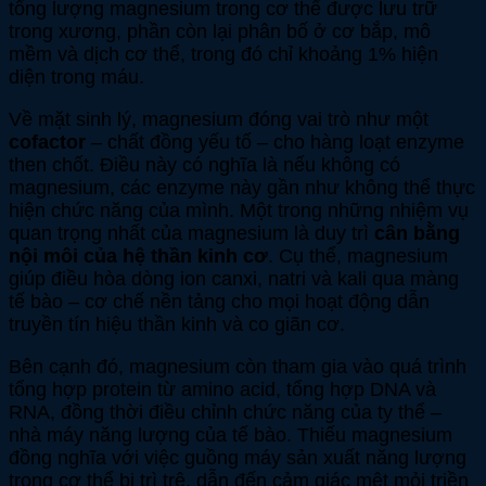
tổng lượng magnesium trong cơ thể được lưu trữ
trong xương, phần còn lại phân bố ở cơ bắp, mô
mềm và dịch cơ thể, trong đó chỉ khoảng 1% hiện
diện trong máu.
Về mặt sinh lý, magnesium đóng vai trò như một
cofactor
– chất đồng yếu tố – cho hàng loạt enzyme
then chốt. Điều này có nghĩa là nếu không có
magnesium, các enzyme này gần như không thể thực
hiện chức năng của mình. Một trong những nhiệm vụ
quan trọng nhất của magnesium là duy trì
cân bằng
nội môi của hệ thần kinh cơ
. Cụ thể, magnesium
giúp điều hòa dòng ion canxi, natri và kali qua màng
tế bào – cơ chế nền tảng cho mọi hoạt động dẫn
truyền tín hiệu thần kinh và co giãn cơ.
Bên cạnh đó, magnesium còn tham gia vào quá trình
tổng hợp protein từ amino acid, tổng hợp DNA và
RNA, đồng thời điều chỉnh chức năng của ty thể –
nhà máy năng lượng của tế bào. Thiếu magnesium
đồng nghĩa với việc guồng máy sản xuất năng lượng
trong cơ thể bị trì trệ, dẫn đến cảm giác mệt mỏi triền