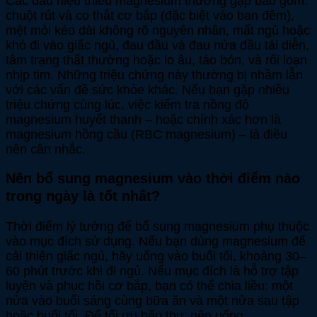
Các dấu hiệu thiếu magnesium thường gặp bao gồm:
chuột rút và co thắt cơ bắp (đặc biệt vào ban đêm),
mệt mỏi kéo dài không rõ nguyên nhân, mất ngủ hoặc
khó đi vào giấc ngủ, đau đầu và đau nửa đầu tái diễn,
tâm trạng thất thường hoặc lo âu, táo bón, và rối loạn
nhịp tim. Những triệu chứng này thường bị nhầm lẫn
với các vấn đề sức khỏe khác. Nếu bạn gặp nhiều
triệu chứng cùng lúc, việc kiểm tra nồng độ
magnesium huyết thanh – hoặc chính xác hơn là
magnesium hồng cầu (RBC magnesium) – là điều
nên cân nhắc.
Nên bổ sung magnesium vào thời điểm nào
trong ngày là tốt nhất?
Thời điểm lý tưởng để bổ sung magnesium phụ thuộc
vào mục đích sử dụng. Nếu bạn dùng magnesium để
cải thiện giấc ngủ, hãy uống vào buổi tối, khoảng 30–
60 phút trước khi đi ngủ. Nếu mục đích là hỗ trợ tập
luyện và phục hồi cơ bắp, bạn có thể chia liều: một
nửa vào buổi sáng cùng bữa ăn và một nửa sau tập
hoặc buổi tối. Để tối ưu hấp thu, nên uống