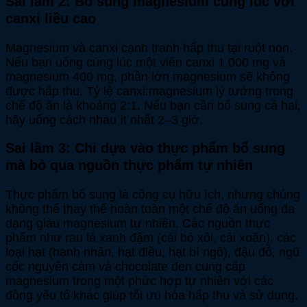
Sai lầm 2: Bổ sung magnesium cùng lúc với
canxi liều cao
Magnesium và canxi cạnh tranh hấp thu tại ruột non.
Nếu bạn uống cùng lúc một viên canxi 1.000 mg và
magnesium 400 mg, phần lớn magnesium sẽ không
được hấp thu. Tỷ lệ canxi:magnesium lý tưởng trong
chế độ ăn là khoảng 2:1. Nếu bạn cần bổ sung cả hai,
hãy uống cách nhau ít nhất 2–3 giờ.
Sai lầm 3: Chỉ dựa vào thực phẩm bổ sung
mà bỏ qua nguồn thực phẩm tự nhiên
Thực phẩm bổ sung là công cụ hữu ích, nhưng chúng
không thể thay thế hoàn toàn một chế độ ăn uống đa
dạng giàu magnesium tự nhiên. Các nguồn thực
phẩm như rau lá xanh đậm (cải bó xôi, cải xoăn), các
loại hạt (hạnh nhân, hạt điều, hạt bí ngô), đậu đỗ, ngũ
cốc nguyên cám và chocolate đen cung cấp
magnesium trong một phức hợp tự nhiên với các
đồng yếu tố khác giúp tối ưu hóa hấp thu và sử dụng.