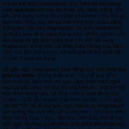
Khi cơ thể thiếu magnesium, trục HPA trở nên
nhạy
cảm quá mức
với các tác nhân gây căng thẳng, dẫn
đến tình trạng sản xuất cortisol (hormone căng thẳng)
quá mức. Điều này tạo ra một vòng luẩn quẩn: căng
thẳng làm tiêu hao magnesium, và thiếu magnesium
lại khiến bạn dễ bị căng thẳng hơn. Nhiều nghiên cứu
lâm sàng đã ghi nhận hiệu quả của việc bổ sung
magnesium trong việc cải thiện triệu chứng của trầm
cảm nhẹ đến trung bình, với kết quả có thể xuất hiện
chỉ sau 2 tuần sử dụng.
Về giấc ngủ, magnesium hoạt động như một
chất thư
giãn tự nhiên
cho hệ thần kinh. Cơ chế bao gồm:
kích hoạt hệ thần kinh đối giao cảm (phụ trách nghỉ
ngơi và tiêu hóa), ức chế thụ thể NMDA – một thụ thể
kích thích trong não, và tăng cường hoạt động của
GABA – chất dẫn truyền thần kinh ức chế chính giúp
não bộ “tắt” để đi vào giấc ngủ. Ngoài ra, magnesium
còn tương tác trực tiếp với melatonin – hormone điều
hòa chu kỳ thức – ngủ. Nếu bạn cảm thấy khó đi vào
giấc ngủ, thường xuyên thức giấc giữa đêm hoặc ngủ