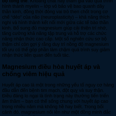
bộ tổng thể
. Khoáng chất này tham gia vào quá trình
hình thành myelin – lớp vỏ bảo vệ bao quanh dây
thần kinh, đồng thời đóng vai trò then chốt trong cơ
chế “dẻo” của não (neuroplasticity) – khả năng thích
nghi và hình thành kết nối mới giữa các tế bào thần
kinh. Bổ sung đủ magnesium giúp cải thiện trí nhớ,
tăng cường khả năng tập trung và hỗ trợ các chức
năng nhận thức cao cấp. Một số nghiên cứu sơ bộ
thậm chí còn gợi ý rằng duy trì nồng độ magnesium
tối ưu có thể góp phần làm chậm quá trình suy giảm
nhận thức liên quan đến tuổi tác.
Magnesium điều hòa huyết áp và
chống viêm hiệu quả
Huyết áp cao là một trong những yếu tố nguy cơ hàng
đầu dẫn đến bệnh tim mạch, đột quỵ và suy thận.
Điều đáng lo ngại là tình trạng này thường tiến triển
âm thầm – bạn có thể sống chung với huyết áp cao
trong nhiều năm mà không hề hay biết. Trong bối
cảnh đó, magnesium nổi lên như một đồng minh đắc