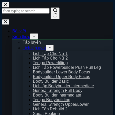
Skip
to
content
No
results
Bài viết
Kiến thức
Tập luyện
Lịch tập gym
Lịch Tập Cho Nữ 1
Lịch Tập Cho Nữ 2
Tempo Powerlifting
Lịch Tập Powerbuilder Push Pull Leg
Bodybuilder Lower Body Focus
Bodybuilder Upper Body Focus
Booty Builder Basic
Lịch tập Bodybuilder Intermediate
General Strength Full Body
Booty Builder Intermediate
Tempo Bodybuilding
General Strength Upper/Lower
Lịch Tập Rebuild 2
Squat Peaking