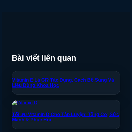
Bài viết liên quan
Vitamin E Là Gì? Tác Dụng, Cách Bổ Sung Và
Liều Dùng Khoa Học
Tối ưu Vitamin D Cho Tập Luyện: Tăng Cơ, Sức
Mạnh & Phục Hồi