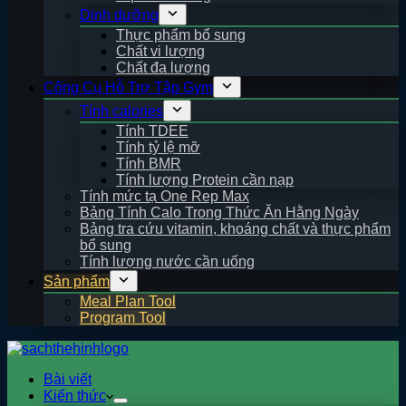
Dinh dưỡng
Thực phẩm bổ sung
Chất vi lượng
Chất đa lượng
Công Cụ Hỗ Trợ Tập Gym
Tính calories
Tính TDEE
Tính tỷ lệ mỡ
Tính BMR
Tính lượng Protein cần nạp
Tính mức tạ One Rep Max
Bảng Tính Calo Trong Thức Ăn Hằng Ngày
Bảng tra cứu vitamin, khoáng chất và thực phẩm
bổ sung
Tính lượng nước cần uống
Sản phẩm
Meal Plan Tool
Program Tool
Bài viết
Kiến thức