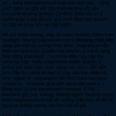
do – dạng testosterone có hoạt tính sinh học – bằng
cách giảm sự gắn kết của testosterone với sex
hormone-binding globulin (SHBG). Điều này có ý
nghĩa quan trọng đối với quá trình tổng hợp protein
cơ bắp và phục hồi sau tập luyện.
Về sức khỏe xương, mặc dù canxi thường chiếm trọn
spotlight, nhưng magnesium mới là
khoáng chất nền
tảng
cho một bộ xương chắc khỏe. Magnesium cần
thiết cho quá trình chuyển hóa vitamin D thành dạng
hoạt động (calcitriol) – hormone điều hòa hấp thu
canxi tại ruột. Thiếu magnesium khiến vitamin D
không thể thực hiện chức năng của mình, dẫn đến
kém hấp thu canxi dù bạn có nạp vào bao nhiêu đi
nữa. Ngoài ra, magnesium còn kích thích hormone
calcitonin – hormone giúp gắn canxi vào xương –
đồng thời ức chế parathyroid hormone (PTH) –
hormone gây hủy xương. Những người thường xuyên
thiếu magnesium có mật độ xương thấp hơn rõ rệt và
nguy cơ loãng xương cao hơn khi về già.