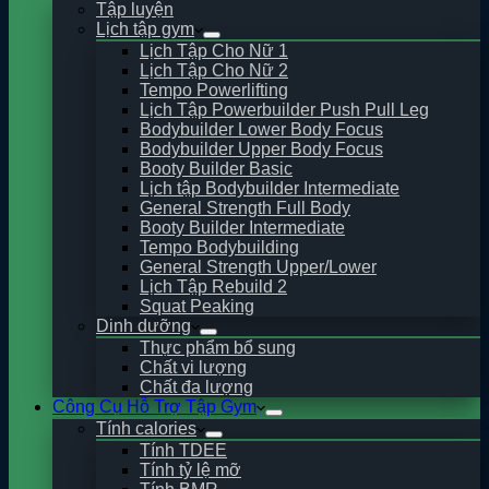
Tập luyện
Lịch tập gym
Lịch Tập Cho Nữ 1
Lịch Tập Cho Nữ 2
Tempo Powerlifting
Lịch Tập Powerbuilder Push Pull Leg
Bodybuilder Lower Body Focus
Bodybuilder Upper Body Focus
Booty Builder Basic
Lịch tập Bodybuilder Intermediate
General Strength Full Body
Booty Builder Intermediate
Tempo Bodybuilding
General Strength Upper/Lower
Lịch Tập Rebuild 2
Squat Peaking
Dinh dưỡng
Thực phẩm bổ sung
Chất vi lượng
Chất đa lượng
Công Cụ Hỗ Trợ Tập Gym
Tính calories
Tính TDEE
Tính tỷ lệ mỡ