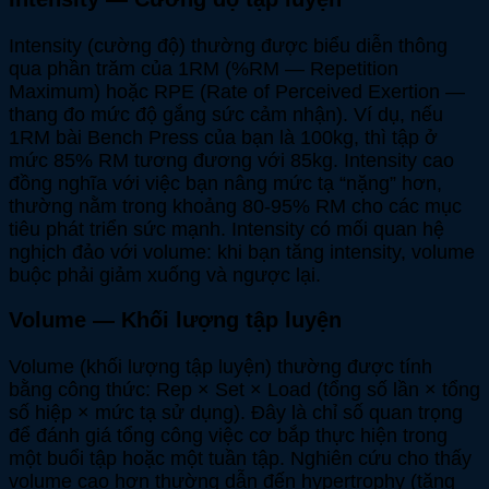
Intensity (cường độ) thường được biểu diễn thông
qua phần trăm của 1RM (%RM — Repetition
Maximum) hoặc RPE (Rate of Perceived Exertion —
thang đo mức độ gắng sức cảm nhận). Ví dụ, nếu
1RM bài Bench Press của bạn là 100kg, thì tập ở
mức 85% RM tương đương với 85kg. Intensity cao
đồng nghĩa với việc bạn nâng mức tạ “nặng” hơn,
thường nằm trong khoảng 80-95% RM cho các mục
tiêu phát triển sức mạnh. Intensity có mối quan hệ
nghịch đảo với volume: khi bạn tăng intensity, volume
buộc phải giảm xuống và ngược lại.
Volume — Khối lượng tập luyện
Volume (khối lượng tập luyện) thường được tính
bằng công thức: Rep × Set × Load (tổng số lần × tổng
số hiệp × mức tạ sử dụng). Đây là chỉ số quan trọng
để đánh giá tổng công việc cơ bắp thực hiện trong
một buổi tập hoặc một tuần tập. Nghiên cứu cho thấy
volume cao hơn thường dẫn đến hypertrophy (tăng