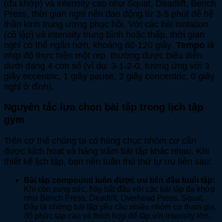
(đa khớp) và intensity cao như Squat, Deadlift, Bench
Press, thời gian nghỉ nên dao động từ 3-5 phút để hệ
thần kinh trung ương phục hồi. Với các bài isolation
(cô lập) và intensity trung bình hoặc thấp, thời gian
nghỉ có thể ngắn hơn, khoảng 60-120 giây.
Tempo
là
nhịp độ thực hiện một rep, thường được biểu diễn
dưới dạng 4 con số (ví dụ: 3-1-2-0, tương ứng với 3
giây eccentric, 1 giây pause, 2 giây concentric, 0 giây
nghỉ ở đỉnh).
Nguyên tắc lựa chọn bài tập trong lịch tập
gym
Trên cơ thể chúng ta có hàng chục nhóm cơ cần
được kích hoạt và hàng trăm bài tập khác nhau. Khi
thiết kế lịch tập, bạn nên tuân thủ thứ tự ưu tiên sau:
Bài tập compound luôn được ưu tiên đầu buổi tập:
Khi còn sung sức, hãy bắt đầu với các bài tập đa khớp
như Bench Press, Deadlift, Overhead Press, Squat.
Đây là những bài tập yêu cầu nhiều nhóm cơ tham gia,
độ phức tạp cao và thích hợp để tập với intensity lớn.