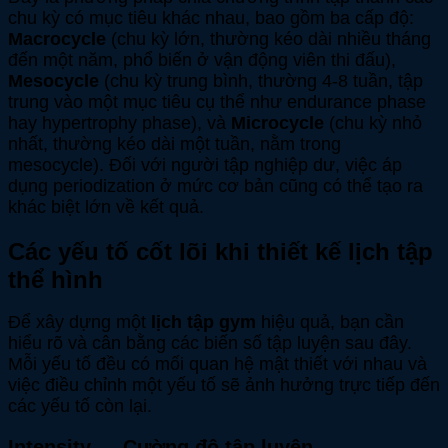
chu kỳ có mục tiêu khác nhau, bao gồm ba cấp độ:
Macrocycle
(chu kỳ lớn, thường kéo dài nhiều tháng
đến một năm, phổ biến ở vận động viên thi đấu),
Mesocycle
(chu kỳ trung bình, thường 4-8 tuần, tập
trung vào một mục tiêu cụ thể như endurance phase
hay hypertrophy phase), và
Microcycle
(chu kỳ nhỏ
nhất, thường kéo dài một tuần, nằm trong
mesocycle). Đối với người tập nghiệp dư, việc áp
dụng periodization ở mức cơ bản cũng có thể tạo ra
khác biệt lớn về kết quả.
Các yếu tố cốt lõi khi thiết kế lịch tập
thể hình
Để xây dựng một
lịch tập gym
hiệu quả, bạn cần
hiểu rõ và cân bằng các biến số tập luyện sau đây.
Mỗi yếu tố đều có mối quan hệ mật thiết với nhau và
việc điều chỉnh một yếu tố sẽ ảnh hưởng trực tiếp đến
các yếu tố còn lại.
Intensity — Cường độ tập luyện