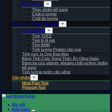
Dinh dưỡng
Thực phẩm bổ sung
Chất vi lượng
Chất đa lượng
Công Cụ Hỗ Trợ Tập Gym
Tính calories
Tính TDEE
Tính tỷ lệ mỡ
Tính BMR
Tính lượng Protein cần nạp
Tính mức tạ One Rep Max
Bảng Tính Calo Trong Thức Ăn Hằng Ngày
Bảng tra cứu vitamin, khoáng chất và thực phẩm
bổ sung
Tính lượng nước cần uống
Sản phẩm
Meal Plan Tool
Program Tool
Bài viết
Kiến thức