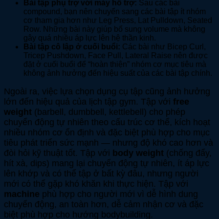
Bài tập phụ trợ với máy hỗ trợ:
Sau các bài
compound, bạn nên chuyển sang các bài tập ít nhóm
cơ tham gia hơn như Leg Press, Lat Pulldown, Seated
Row. Những bài này giúp bổ sung volume mà không
gây quá nhiều áp lực lên hệ thần kinh.
Bài tập cô lập ở cuối buổi:
Các bài như Bicep Curl,
Tricep Pushdown, Face Pull, Lateral Raise nên được
đặt ở cuối buổi để “hoàn thiện” nhóm cơ mục tiêu mà
không ảnh hưởng đến hiệu suất của các bài tập chính.
Ngoài ra, việc lựa chọn dụng cụ tập cũng ảnh hưởng
lớn đến hiệu quả của lịch tập gym. Tập với
free
weight
(barbell, dumbbell, kettlebell) cho phép
chuyển động tự nhiên theo cấu trúc cơ thể, kích hoạt
nhiều nhóm cơ ổn định và đặc biệt phù hợp cho mục
tiêu phát triển sức mạnh — nhưng độ khó cao hơn và
đòi hỏi kỹ thuật tốt. Tập với
body weight
(chống đẩy,
hít xà, dips) mang lại chuyển động tự nhiên, ít áp lực
lên khớp và có thể tập ở bất kỳ đâu, nhưng người
mới có thể gặp khó khăn khi thực hiện. Tập với
machine
phù hợp cho người mới vì dễ hình dung
chuyển động, an toàn hơn, dễ cảm nhận cơ và đặc
biệt phù hợp cho hướng bodybuilding.