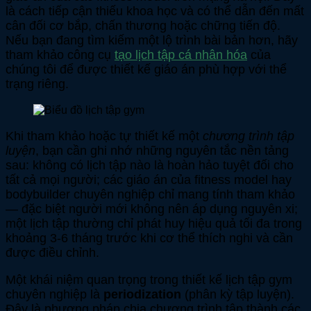
là cách tiếp cận thiếu khoa học và có thể dẫn đến mất
cân đối cơ bắp, chấn thương hoặc chững tiến độ.
Nếu bạn đang tìm kiếm một lộ trình bài bản hơn, hãy
tham khảo công cụ
tạo lịch tập cá nhân hóa
của
chúng tôi để được thiết kế giáo án phù hợp với thể
trạng riêng.
Khi tham khảo hoặc tự thiết kế một
chương trình tập
luyện
, bạn cần ghi nhớ những nguyên tắc nền tảng
sau: không có lịch tập nào là hoàn hảo tuyệt đối cho
tất cả mọi người; các giáo án của fitness model hay
bodybuilder chuyên nghiệp chỉ mang tính tham khảo
— đặc biệt người mới không nên áp dụng nguyên xi;
một lịch tập thường chỉ phát huy hiệu quả tối đa trong
khoảng 3-6 tháng trước khi cơ thể thích nghi và cần
được điều chỉnh.
Một khái niệm quan trọng trong thiết kế lịch tập gym
chuyên nghiệp là
periodization
(phân kỳ tập luyện).
Đây là phương pháp chia chương trình tập thành các