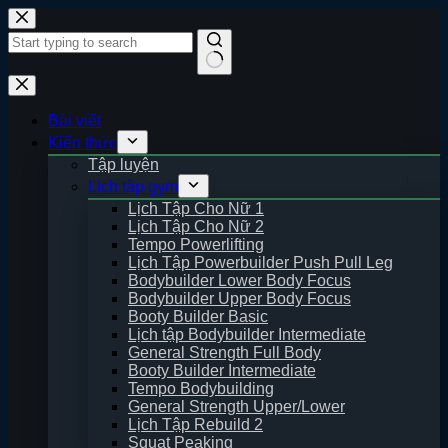
Skip
to
content
No
results
Bài viết
Kiến thức
Tập luyện
Lịch tập gym
Lịch Tập Cho Nữ 1
Lịch Tập Cho Nữ 2
Tempo Powerlifting
Lịch Tập Powerbuilder Push Pull Leg
Bodybuilder Lower Body Focus
Bodybuilder Upper Body Focus
Booty Builder Basic
Lịch tập Bodybuilder Intermediate
General Strength Full Body
Booty Builder Intermediate
Tempo Bodybuilding
General Strength Upper/Lower
Lịch Tập Rebuild 2
Squat Peaking