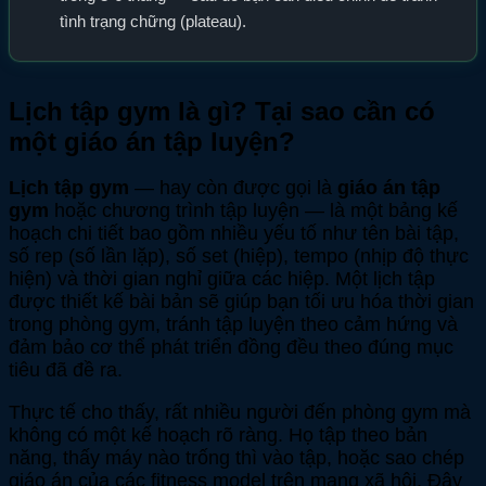
tình trạng chững (plateau).
Lịch tập gym là gì? Tại sao cần có
một giáo án tập luyện?
Lịch tập gym
— hay còn được gọi là
giáo án tập
gym
hoặc chương trình tập luyện — là một bảng kế
hoạch chi tiết bao gồm nhiều yếu tố như tên bài tập,
số rep (số lần lặp), số set (hiệp), tempo (nhịp độ thực
hiện) và thời gian nghỉ giữa các hiệp. Một lịch tập
được thiết kế bài bản sẽ giúp bạn tối ưu hóa thời gian
trong phòng gym, tránh tập luyện theo cảm hứng và
đảm bảo cơ thể phát triển đồng đều theo đúng mục
tiêu đã đề ra.
Thực tế cho thấy, rất nhiều người đến phòng gym mà
không có một kế hoạch rõ ràng. Họ tập theo bản
năng, thấy máy nào trống thì vào tập, hoặc sao chép
giáo án của các fitness model trên mạng xã hội. Đây