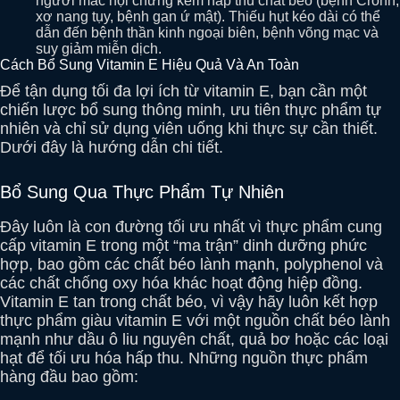
người mắc hội chứng kém hấp thu chất béo (bệnh Crohn,
xơ nang tụy, bệnh gan ứ mật). Thiếu hụt kéo dài có thể
dẫn đến bệnh thần kinh ngoại biên, bệnh võng mạc và
suy giảm miễn dịch.
Cách Bổ Sung Vitamin E Hiệu Quả Và An Toàn
Để tận dụng tối đa lợi ích từ vitamin E, bạn cần một
chiến lược bổ sung thông minh, ưu tiên thực phẩm tự
nhiên và chỉ sử dụng viên uống khi thực sự cần thiết.
Dưới đây là hướng dẫn chi tiết.
Bổ Sung Qua Thực Phẩm Tự Nhiên
Đây luôn là con đường tối ưu nhất vì thực phẩm cung
cấp vitamin E trong một “ma trận” dinh dưỡng phức
hợp, bao gồm các chất béo lành mạnh, polyphenol và
các chất chống oxy hóa khác hoạt động hiệp đồng.
Vitamin E tan trong chất béo, vì vậy hãy luôn kết hợp
thực phẩm giàu vitamin E với một nguồn chất béo lành
mạnh như dầu ô liu nguyên chất, quả bơ hoặc các loại
hạt để tối ưu hóa hấp thu. Những nguồn thực phẩm
hàng đầu bao gồm: