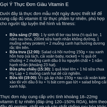
Gợi Ý Thực Đơn Giàu Vitamin E
Dưới đây là thực đơn mẫu một ngày được thiết kế để
cung cấp đủ vitamin E từ thực phẩm tự nhiên, phù hợp
cho người tập luyện thể hình và fitness:
Bữa sáng (7:00):
1 ly sinh tố bơ rau bina (½ quả bơ, 1
nắm rau bina, 200ml sữa hạnh nhân không đường, 1
muỗng whey protein) + 2 muỗng canh hạt hướng dương
rắc lên trên.
Bữa trưa (12:00):
Salad cá hồi nướng 150g + rau xanh
hỗn hợp (xà lách, cải xoăn baby, rocket) + ½ quả ớt
chuông + 2 muỗng canh dầu ô liu nguyên chất + 1 nắm
hạnh nhân (khoảng 23 hạt).
Bữa phụ chiều (15:30):
1 quả kiwi lớn + 1 hũ sữa chua
Hy Lạp + 1 muỗng canh hạt dẻ cùi nghiền.
Bữa tối (19:00):
Ức gà áp chảo 150g + rau cải xoăn kale
xào tỏi với dầu ô liu + ½ bát cơm gạo lứt + salad bông cải
xanh hấp.
Thực đơn này cung cấp ước tính khoảng 18–22mg
vitamin E tự nhiên (đáp ứng 120–150% RDA), kèm theo
đầy đủ protein, chất xơ và các chất chống oxy hóa khác