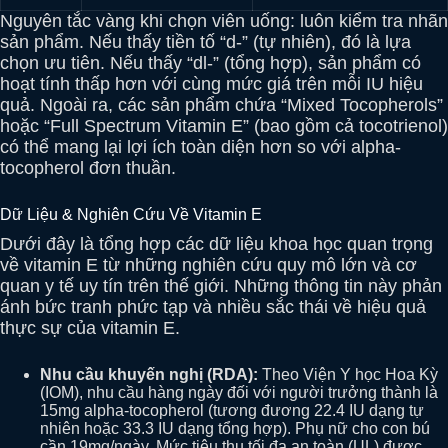
Nguyên tắc vàng khi chọn viên uống: luôn kiểm tra nhãn
sản phẩm. Nếu thấy tiền tố “d-” (tự nhiên), đó là lựa
chọn ưu tiên. Nếu thấy “dl-” (tổng hợp), sản phẩm có
hoạt tính thấp hơn với cùng mức giá trên mỗi IU hiệu
quả. Ngoài ra, các sản phẩm chứa “Mixed Tocopherols”
hoặc “Full Spectrum Vitamin E” (bao gồm cả tocotrienol)
có thể mang lại lợi ích toàn diện hơn so với alpha-
tocopherol đơn thuần.
Dữ Liệu & Nghiên Cứu Về Vitamin E
Dưới đây là tổng hợp các dữ liệu khoa học quan trọng
về vitamin E từ những nghiên cứu quy mô lớn và cơ
quan y tế uy tín trên thế giới. Những thông tin này phản
ánh bức tranh phức tạp và nhiều sắc thái về hiệu quả
thực sự của vitamin E.
Nhu cầu khuyến nghị (RDA):
Theo Viện Y học Hoa Kỳ
(IOM), nhu cầu hàng ngày đối với người trưởng thành là
15mg alpha-tocopherol (tương đương 22.4 IU dạng tự
nhiên hoặc 33.3 IU dạng tổng hợp). Phụ nữ cho con bú
cần 19mg/ngày. Mức tiêu thụ tối đa an toàn (UL) được