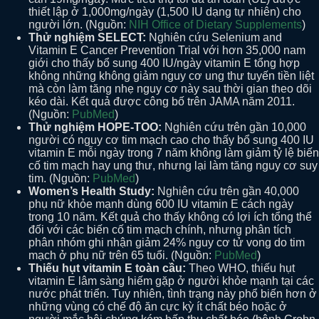
thiết lập ở 1,000mg/ngày (1,500 IU dạng tự nhiên) cho
người lớn. (Nguồn:
NIH Office of Dietary Supplements
)
Thử nghiệm SELECT:
Nghiên cứu Selenium and
Vitamin E Cancer Prevention Trial với hơn 35,000 nam
giới cho thấy bổ sung 400 IU/ngày vitamin E tổng hợp
không những không giảm nguy cơ ung thư tuyến tiền liệt
mà còn làm tăng nhẹ nguy cơ này sau thời gian theo dõi
kéo dài. Kết quả được công bố trên JAMA năm 2011.
(Nguồn:
PubMed
)
Thử nghiệm HOPE-TOO:
Nghiên cứu trên gần 10,000
người có nguy cơ tim mạch cao cho thấy bổ sung 400 IU
vitamin E mỗi ngày trong 7 năm không làm giảm tỷ lệ biến
cố tim mạch hay ung thư, nhưng lại làm tăng nguy cơ suy
tim. (Nguồn:
PubMed
)
Women’s Health Study:
Nghiên cứu trên gần 40,000
phụ nữ khỏe mạnh dùng 600 IU vitamin E cách ngày
trong 10 năm. Kết quả cho thấy không có lợi ích tổng thể
đối với các biến cố tim mạch chính, nhưng phân tích
phân nhóm ghi nhận giảm 24% nguy cơ tử vong do tim
mạch ở phụ nữ trên 65 tuổi. (Nguồn:
PubMed
)
Thiếu hụt vitamin E toàn cầu:
Theo WHO, thiếu hụt
vitamin E lâm sàng hiếm gặp ở người khỏe mạnh tại các
nước phát triển. Tuy nhiên, tình trạng này phổ biến hơn ở
những vùng có chế độ ăn cực kỳ ít chất béo hoặc ở