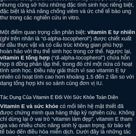
nhưng cũng sở hữu những đặc tính sinh học riêng biệt,
đặc biệt là khả năng chống viêm và ức chế tế bào ung
thư trong các nghiên cứu in vitro.
Một điểm quan trọng cần phân biệt:
vitamin E tự nhiên
(ghi trên nhãn là “d-alpha-tocopherol”) được chiết xuất
từ dầu thực vật và có cấu trúc không gian phù hợp
hoàn hảo với thụ thể sinh học trong cơ thể. Ngược lại,
vitamin E tổng hợp
(“dl-alpha-tocopherol”) chứa hỗn
hợp 8 đồng phân lập thể, trong đó chỉ một nửa có hoạt
tính sinh học. Điều này giải thích vì sao vitamin E tự
nhiên có hoạt tính cao hơn khoảng 1.5 đến 2 lần so với
dạng tổng hợp khi so sánh cùng đơn vị IU.
Tác Dụng Của Vitamin E Đối Với Sức Khỏe Toàn Diện
Vitamin E và sức khỏe
có mối liên hệ mật thiết đã
được chứng minh qua hàng thập kỷ nghiên cứu. Không
chỉ dừng lại ở vai trò “vitamin làm đẹp”, vitamin E tham
gia vào nhiều chức năng sinh lý quan trọng, từ bảo vệ
tế bào đến điều hòa miễn dịch. Dưới đây là những tác