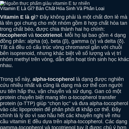
Vitamin E Là Gì? Bản Chất Hóa Sinh Và Phân Loại
Vitamin E là gì
? Đây không phải là một chất đơn lẻ mà
là tên gọi chung cho một nhóm gồm 8 hợp chất hòa tan
trong chất béo, được chia thành hai họ chính:
tocopherol
và
tocotrienol
. Mỗi họ lại bao gồm 4 dạng
đồng phân: alpha (α), beta (β), gamma (γ) và delta (δ).
Tất cả đều có cấu trúc vòng chromanol gắn với chuỗi
bên isoprenoid, nhưng khác biệt về số lượng và vị trí
nhóm methyl trên vòng, dẫn đến hoạt tính sinh học khác
nhau.
Trong số này,
alpha-tocopherol
là dạng được nghiên
cứu nhiều nhất và cũng là dạng mà cơ thể con người
ưu tiên hấp thu, vận chuyển và sử dụng. Gan có một
protein chuyên biệt mang tên α-tocopherol transfer
protein (α-TTP) giúp “chọn lọc” và đưa alpha-tocopherol
vào các lipoprotein để phân phối đi khắp cơ thể. Đây
chính là lý do vì sao hầu hết các khuyến nghị về nhu
cầu vitamin E đều dựa trên alpha-tocopherol. Các dạng
gamma-tocopherol và tocotrienol tuy ít được chú ý hơn