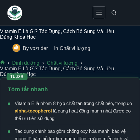
Skip to content
Vitamin E Là Gì? Tác Dụng, Cách Bổ Sung Và Liều
Dùng Khoa Học
By
vozrider
In
Chất vi lượng
Dinh dưỡng
Chất vi lượng
Home
Vitamin E Là Gì? Tác Dụng, Cách Bổ Sung Và Liều
Dùng Khoa Học
TL;DR
Tóm tắt nhanh
Vitamin E là nhóm 8 hợp chất tan trong chất béo, trong đó
alpha-tocopherol
là dạng hoạt động mạnh nhất được cơ
thể ưu tiên sử dụng.
Tác dụng chính bao gồm chống oxy hóa mạnh, bảo vệ
màng tế bào, hỗ trợ tim mạch, tăng cường miễn dịch và