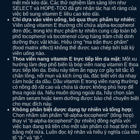
mệt mỏi kéo dài. Các thử nghiệm lâm sàng lớn như
SELECT và HOPE-TOO đã ghi nhận tác hại rõ ràng của
việc bổ sung vitamin E liều cao kéo dài.
Chỉ dựa vào viên uống, bỏ qua thực phẩm tự nhiên:
Viên uống vitamin E thường chỉ chứa alpha-tocopherol
đơn độc, trong khi thực phẩm tự nhiên cung cấp toàn bộ
phổ tocopherol và tocotrienol cùng hàng trăm chất dinh
dưỡng thực vật khác. Hiệu ứng “ma trận thực phẩm”
(food matrix effect) không thể được sao chép bởi bất kỳ
viên uống nào.
Thoa viên nang vitamin E trực tiếp lên da mặt:
Một xu
hướng làm đẹp phổ biến là bóp viên nang vitamin E thoa
trực tiếp lên da. Điều này tiềm ẩn nguy cơ gây bít tắc lỗ
chân lông, nổi mụn và kích ứng da, đặc biệt với da nhạy
cảm hoặc da dầu. Dầu vitamin E trong viên nang thường
có nồng độ rất cao và chứa tá dược không phù hợp để
thoa ngoài da. Nếu muốn dùng ngoài da, hãy chọn sản
phẩm serum hoặc kem dưỡng được bào chế chuyên biệt
cho mục đích này.
Không phân biệt được dạng tự nhiên và tổng hợp:
Chọn nhầm sản phẩm “dl-alpha-tocopherol” (tổng hợp)
thay vì “d-alpha-tocopherol” (tự nhiên) đồng nghĩa với
việc bạn đang trả tiền cho một sản phẩm có hoạt tính chỉ
bằng một nửa. Luôn đọc kỹ nhãn và hiểu ý nghĩa của tiền
tố “d-” và “dl-“.