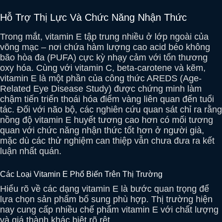
Hỗ Trợ Thị Lực Và Chức Năng Nhận Thức
Trong mắt, vitamin E tập trung nhiều ở lớp ngoài của
võng mạc – nơi chứa hàm lượng cao acid béo không
bão hòa đa (PUFA) cực kỳ nhạy cảm với tổn thương
oxy hóa. Cùng với vitamin C, beta-carotene và kẽm,
vitamin E là một phần của công thức AREDS (Age-
Related Eye Disease Study) được chứng minh làm
chậm tiến triển thoái hóa điểm vàng liên quan đến tuổi
tác. Đối với não bộ, các nghiên cứu quan sát chỉ ra rằng
nồng độ vitamin E huyết tương cao hơn có mối tương
quan với chức năng nhận thức tốt hơn ở người già,
mặc dù các thử nghiệm can thiệp vẫn chưa đưa ra kết
luận nhất quán.
Các Loại Vitamin E Phổ Biến Trên Thị Trường
Hiểu rõ về các dạng vitamin E là bước quan trọng để
lựa chọn sản phẩm bổ sung phù hợp. Thị trường hiện
nay cung cấp nhiều chế phẩm vitamin E với chất lượng
và giá thành khác biệt rõ rệt.