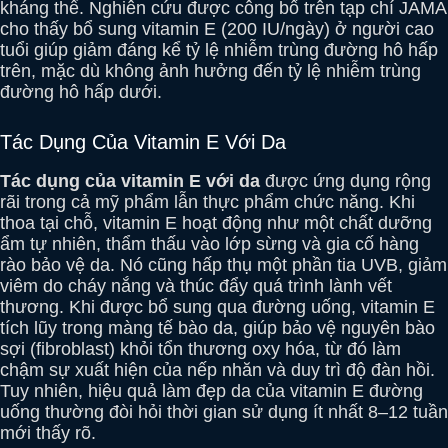
kháng thể. Nghiên cứu được công bố trên tạp chí JAMA
cho thấy bổ sung vitamin E (200 IU/ngày) ở người cao
tuổi giúp giảm đáng kể tỷ lệ nhiễm trùng đường hô hấp
trên, mặc dù không ảnh hưởng đến tỷ lệ nhiễm trùng
đường hô hấp dưới.
Tác Dụng Của Vitamin E Với Da
Tác dụng của vitamin E với da
được ứng dụng rộng
rãi trong cả mỹ phẩm lẫn thực phẩm chức năng. Khi
thoa tại chỗ, vitamin E hoạt động như một chất dưỡng
ẩm tự nhiên, thẩm thấu vào lớp sừng và gia cố hàng
rào bảo vệ da. Nó cũng hấp thụ một phần tia UVB, giảm
viêm do cháy nắng và thúc đẩy quá trình lành vết
thương. Khi được bổ sung qua đường uống, vitamin E
tích lũy trong màng tế bào da, giúp bảo vệ nguyên bào
sợi (fibroblast) khỏi tổn thương oxy hóa, từ đó làm
chậm sự xuất hiện của nếp nhăn và duy trì độ đàn hồi.
Tuy nhiên, hiệu quả làm đẹp da của vitamin E đường
uống thường đòi hỏi thời gian sử dụng ít nhất 8–12 tuần
mới thấy rõ.