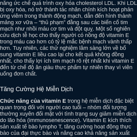
năng ức chế quá trình oxy hóa cholesterol LDL. Khi LDL
bị oxy hóa, nó trở thành tác nhân chính kích hoạt phản
ứng viêm trong thành động mạch, dẫn đến hình thành
mảng xơ vữa – “thủ phạm” đằng sau các biến cố tim
mạch như nhồi máu cơ tim và đột quỵ. Một số nghiên
cứu dịch tễ học cho thấy người có nồng độ vitamin E
trong máu cao hơn có tỷ lệ mắc bệnh mạch vành thấp
hơn. Tuy nhiên, các thử nghiệm lâm sàng lớn về bổ
sung vitamin E liều cao lại cho kết quả không đồng
nhất, cho thấy lợi ích tim mạch rõ rệt nhất khi vitamin E
đến từ chế độ ăn giàu thực phẩm tự nhiên thay vì viên
uống đơn chất.
Tăng Cường Hệ Miễn Dịch
Chức năng của vitamin E
trong hệ miễn dịch đặc biệt
quan trọng đối với người cao tuổi – nhóm đối tượng
thường xuyên đối mặt với tình trạng suy giảm miễn dịch
do lão hóa (immunosenescence). Vitamin E kích thích
sản xuất tế bào lympho T, tăng cường hoạt động thực
bào của đại thực bào và nâng cao khả năng sản xuất