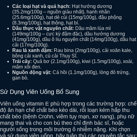
Các loại hạt và quả hạch:
Hạt hướng dương
(35.2mg/100g – nguồn giàu nhất), hạnh nhân
(25.6mg/100g), hạt dẻ cùi (15mg/100g), đậu phộng
(8.3mg/100g), hạt thông, hạt bí.
Dầu thực vật nguyên chất:
Dầu mầm lúa mì
(149mg/100g – cực kỳ đậm đặc), dầu hướng dương
(41mg/100g), dầu ô liu nguyên chất (14mg/100g), dầu hạt
cải (17mg/100g).
Rau lá xanh đậm:
Rau bina (2mg/100g), cải xoăn kale,
bông cải xanh, củ cải Thụy Sĩ.
Trái cây:
Quả bơ (2.1mg/100g), kiwi (1.5mg/100g), xoài,
mâm xôi đen.
Nguồn động vật:
Cá hồi (1.1mg/100g), lòng đỏ trứng,
gan bò.
Sử Dụng Viên Uống Bổ Sung
Viên uống vitamin E phù hợp trong các trường hợp: chế
độ ăn hạn chế chất béo kéo dài, rối loạn kém hấp thu
chất béo (bệnh Crohn, viêm tụy mạn, xơ nang), phụ nữ
mang thai và cho con bú theo chỉ định bác sĩ, hoặc
người sống trong môi trường ô nhiễm nặng. Khi chọn
và sử dụng viên uống, hãy tuân thủ các nguyên tắc sau: