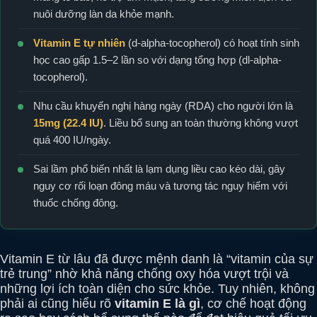
nuôi dưỡng làn da khỏe mạnh.
Vitamin E tự nhiên
(d-alpha-tocopherol) có hoạt tính sinh
học cao gấp 1.5–2 lần so với dạng tổng hợp (dl-alpha-
tocopherol).
Nhu cầu khuyến nghị hàng ngày (RDA) cho người lớn là
15mg (22.4 IU)
. Liều bổ sung an toàn thường không vượt
quá 400 IU/ngày.
Sai lầm phổ biến nhất là lạm dụng liều cao kéo dài, gây
nguy cơ rối loạn đông máu và tương tác nguy hiểm với
thuốc chống đông.
Vitamin E từ lâu đã được mệnh danh là “vitamin của sự
trẻ trung” nhờ khả năng chống oxy hóa vượt trội và
những lợi ích toàn diện cho sức khỏe. Tuy nhiên, không
phải ai cũng hiểu rõ
vitamin E là gì
, cơ chế hoạt động