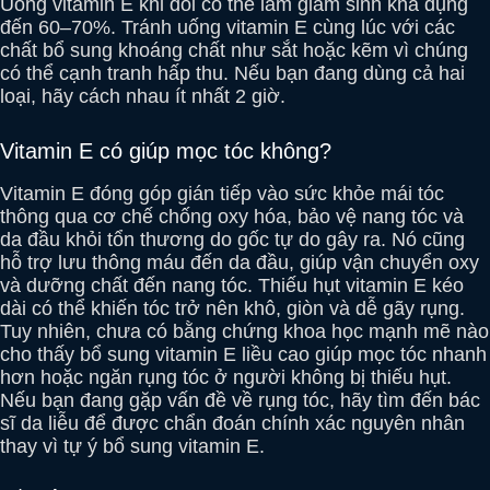
Uống vitamin E khi đói có thể làm giảm sinh khả dụng
đến 60–70%. Tránh uống vitamin E cùng lúc với các
chất bổ sung khoáng chất như sắt hoặc kẽm vì chúng
có thể cạnh tranh hấp thu. Nếu bạn đang dùng cả hai
loại, hãy cách nhau ít nhất 2 giờ.
Vitamin E có giúp mọc tóc không?
Vitamin E đóng góp gián tiếp vào sức khỏe mái tóc
thông qua cơ chế chống oxy hóa, bảo vệ nang tóc và
da đầu khỏi tổn thương do gốc tự do gây ra. Nó cũng
hỗ trợ lưu thông máu đến da đầu, giúp vận chuyển oxy
và dưỡng chất đến nang tóc. Thiếu hụt vitamin E kéo
dài có thể khiến tóc trở nên khô, giòn và dễ gãy rụng.
Tuy nhiên, chưa có bằng chứng khoa học mạnh mẽ nào
cho thấy bổ sung vitamin E liều cao giúp mọc tóc nhanh
hơn hoặc ngăn rụng tóc ở người không bị thiếu hụt.
Nếu bạn đang gặp vấn đề về rụng tóc, hãy tìm đến bác
sĩ da liễu để được chẩn đoán chính xác nguyên nhân
thay vì tự ý bổ sung vitamin E.