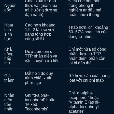
Chiết xuất từ dầu
Điều chế hóa học
Nguồn
thực vật (mầm lúa
trong phòng thí
gốc
mì, hướng dương,
nghiệm từ dầu mỏ
đậu nành)
hoặc nhựa thông
Hoạt
Cao hơn khoảng
Thấp hơn, chỉ khoảng
tính
1.5–2 lần so với
50–67% hoạt tính của
sinh
dạng tổng hợp
dạng tự nhiên
học
cùng số IU
Khả
Chỉ một nửa số đồng
Được protein α-
năng
phân được α-TTP
TTP nhận diện và
hấp
nhận diện; phần còn
vận chuyển ưu tiên
thu
lại bị đào thải
Đắt hơn do quy
Giá
Rẻ hơn, sản xuất hàng
trình chiết xuất
thành
loạt với chi phí thấp
phức tạp
Ghi “dl-alpha-
Nhận
Ghi “d-alpha-
tocopherol” hoặc
diện
tocopherol” hoặc
“Vitamin E (as dl-
trên
“Mixed
alpha-tocopheryl
nhãn
Tocopherols”
acetate)”