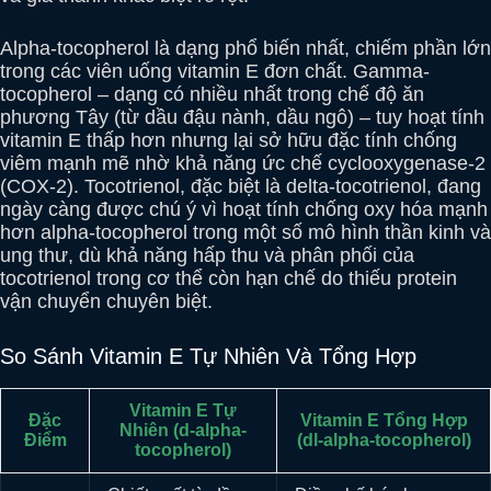
Alpha-tocopherol là dạng phổ biến nhất, chiếm phần lớn
trong các viên uống vitamin E đơn chất. Gamma-
tocopherol – dạng có nhiều nhất trong chế độ ăn
phương Tây (từ dầu đậu nành, dầu ngô) – tuy hoạt tính
vitamin E thấp hơn nhưng lại sở hữu đặc tính chống
viêm mạnh mẽ nhờ khả năng ức chế cyclooxygenase-2
(COX-2). Tocotrienol, đặc biệt là delta-tocotrienol, đang
ngày càng được chú ý vì hoạt tính chống oxy hóa mạnh
hơn alpha-tocopherol trong một số mô hình thần kinh và
ung thư, dù khả năng hấp thu và phân phối của
tocotrienol trong cơ thể còn hạn chế do thiếu protein
vận chuyển chuyên biệt.
So Sánh Vitamin E Tự Nhiên Và Tổng Hợp
Vitamin E Tự
Đặc
Vitamin E Tổng Hợp
Nhiên (d-alpha-
Điểm
(dl-alpha-tocopherol)
tocopherol)