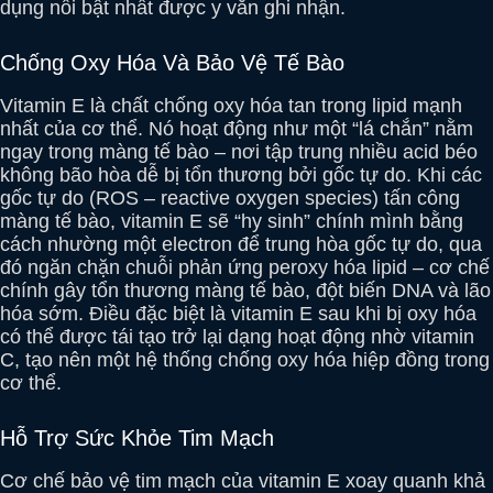
dụng nổi bật nhất được y văn ghi nhận.
Chống Oxy Hóa Và Bảo Vệ Tế Bào
Vitamin E là chất chống oxy hóa tan trong lipid mạnh
nhất của cơ thể. Nó hoạt động như một “lá chắn” nằm
ngay trong màng tế bào – nơi tập trung nhiều acid béo
không bão hòa dễ bị tổn thương bởi gốc tự do. Khi các
gốc tự do (ROS – reactive oxygen species) tấn công
màng tế bào, vitamin E sẽ “hy sinh” chính mình bằng
cách nhường một electron để trung hòa gốc tự do, qua
đó ngăn chặn chuỗi phản ứng peroxy hóa lipid – cơ chế
chính gây tổn thương màng tế bào, đột biến DNA và lão
hóa sớm. Điều đặc biệt là vitamin E sau khi bị oxy hóa
có thể được tái tạo trở lại dạng hoạt động nhờ vitamin
C, tạo nên một hệ thống chống oxy hóa hiệp đồng trong
cơ thể.
Hỗ Trợ Sức Khỏe Tim Mạch
Cơ chế bảo vệ tim mạch của vitamin E xoay quanh khả