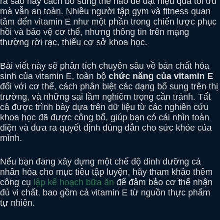
ra sao hay cách bổ sung thế nào để đạt hiệu quả tối ưu
mà vẫn an toàn. Nhiều người tập gym và fitness quan
tâm đến vitamin E như một phần trong chiến lược phục
hồi và bảo vệ cơ thể, nhưng thông tin trên mạng
thường rời rạc, thiếu cơ sở khoa học.
Bài viết này sẽ phân tích chuyên sâu về bản chất hóa
sinh của vitamin E, toàn bộ
chức năng của vitamin E
đối với cơ thể, cách phân biệt các dạng bổ sung trên thị
trường, và những sai lầm nghiêm trọng cần tránh. Tất
cả được trình bày dựa trên dữ liệu từ các nghiên cứu
khoa học đã được công bố, giúp bạn có cái nhìn toàn
diện và đưa ra quyết định đúng đắn cho sức khỏe của
mình.
Nếu bạn đang xây dựng một chế độ dinh dưỡng cá
nhân hóa cho mục tiêu tập luyện, hãy tham khảo thêm
công cụ
lập kế hoạch bữa ăn
để đảm bảo cơ thể nhận
đủ vi chất, bao gồm cả vitamin E từ nguồn thực phẩm
tự nhiên.