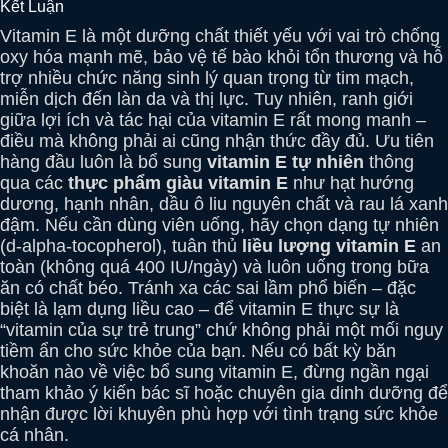
Kết Luận
Vitamin E là một dưỡng chất thiết yếu với vai trò chống
oxy hóa mạnh mẽ, bảo vệ tế bào khỏi tổn thương và hỗ
trợ nhiều chức năng sinh lý quan trọng từ tim mạch,
miễn dịch đến làn da và thị lực. Tuy nhiên, ranh giới
giữa lợi ích và tác hại của vitamin E rất mong manh –
điều mà không phải ai cũng nhận thức đầy đủ. Ưu tiên
hàng đầu luôn là bổ sung
vitamin E tự nhiên
thông
qua các
thực phẩm giàu vitamin E
như hạt hướng
dương, hạnh nhân, dầu ô liu nguyên chất và rau lá xanh
đậm. Nếu cần dùng viên uống, hãy chọn dạng tự nhiên
(d-alpha-tocopherol), tuân thủ
liều lượng vitamin E
an
toàn (không quá 400 IU/ngày) và luôn uống trong bữa
ăn có chất béo. Tránh xa các sai lầm phổ biến – đặc
biệt là lạm dụng liều cao – để vitamin E thực sự là
“vitamin của sự trẻ trung” chứ không phải một mối nguy
tiềm ẩn cho sức khỏe của bạn. Nếu có bất kỳ băn
khoăn nào về việc bổ sung vitamin E, đừng ngần ngại
tham khảo ý kiến bác sĩ hoặc chuyên gia dinh dưỡng để
nhận được lời khuyên phù hợp với tình trạng sức khỏe
cá nhân.