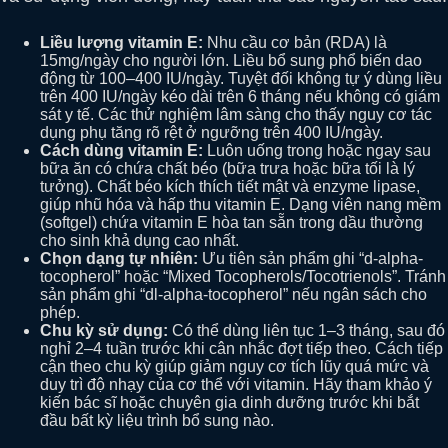
Liều lượng vitamin E:
Nhu cầu cơ bản (RDA) là
15mg/ngày cho người lớn. Liều bổ sung phổ biến dao
động từ 100–400 IU/ngày. Tuyệt đối không tự ý dùng liều
trên 400 IU/ngày kéo dài trên 6 tháng nếu không có giám
sát y tế. Các thử nghiệm lâm sàng cho thấy nguy cơ tác
dụng phụ tăng rõ rệt ở ngưỡng trên 400 IU/ngày.
Cách dùng vitamin E:
Luôn uống trong hoặc ngay sau
bữa ăn có chứa chất béo (bữa trưa hoặc bữa tối là lý
tưởng). Chất béo kích thích tiết mật và enzyme lipase,
giúp nhũ hóa và hấp thu vitamin E. Dạng viên nang mềm
(softgel) chứa vitamin E hòa tan sẵn trong dầu thường
cho sinh khả dụng cao nhất.
Chọn dạng tự nhiên:
Ưu tiên sản phẩm ghi “d-alpha-
tocopherol” hoặc “Mixed Tocopherols/Tocotrienols”. Tránh
sản phẩm ghi “dl-alpha-tocopherol” nếu ngân sách cho
phép.
Chu kỳ sử dụng:
Có thể dùng liên tục 1–3 tháng, sau đó
nghỉ 2–4 tuần trước khi cân nhắc đợt tiếp theo. Cách tiếp
cận theo chu kỳ giúp giảm nguy cơ tích lũy quá mức và
duy trì độ nhạy của cơ thể với vitamin. Hãy tham khảo ý
kiến bác sĩ hoặc chuyên gia dinh dưỡng trước khi bắt
đầu bất kỳ liệu trình bổ sung nào.