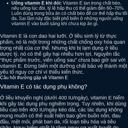
Uống vitamin E khi đói:
Vitamin E tan trong chất béo,
nếu uống lúc đói, tỷ lệ hấp thu có thể giảm đến 60–70%.
Luôn dùng trong bữa ăn có chất béo để cơ thể hấp thu tối
đa. Sai lầm này đặc biệt phổ biến ở những người uống
vitamin E vào buổi sáng khi chưa kịp ăn gì.
Vitamin E là con dao hai lưỡi. Ở liều sinh lý từ thực
phẩm, nó là một trong những chất chống oxy hóa quan
trọng nhất của cơ thể. Nhưng khi bị lạm dụng ở liều
dược lý, nó có thể gây hại nhiều hơn lợi. Nguyên tắc
“thực phẩm trước, viên uống sau” chưa bao giờ sai với
vitamin E. Đừng biến một dưỡng chất bảo vệ thành một
yếu tố nguy cơ chỉ vì thiếu kiến thức.
Câu hỏi thường gặp về Vitamin E
Vitamin E có tác dụng phụ không?
Ở liều khuyến nghị (dưới 400 IU/ngày), vitamin E hiếm
khi gây tác dụng phụ nghiêm trọng. Tuy nhiên, khi dùng
liều cao trên 400 IU/ngày kéo dài, các tác dụng không
mong muốn có thể xuất hiện bao gồm buồn nôn, đau
đầu, mệt mỏi, phát ban da, rối loạn tiêu hóa và tiêu
chảy. Nguy hiểm nhất là tăng nguy cơ xuất huyết do