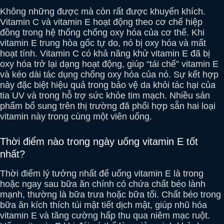
Không những được mà còn rất được khuyến khích.
Vitamin C và vitamin E hoạt động theo cơ chế hiệp
đồng trong hệ thống chống oxy hóa của cơ thể. Khi
vitamin E trung hòa gốc tự do, nó bị oxy hóa và mất
hoạt tính. Vitamin C có khả năng khử vitamin E đã bị
oxy hóa trở lại dạng hoạt động, giúp “tái chế” vitamin E
và kéo dài tác dụng chống oxy hóa của nó. Sự kết hợp
này đặc biệt hiệu quả trong bảo vệ da khỏi tác hại của
tia UV và trong hỗ trợ sức khỏe tim mạch. Nhiều sản
phẩm bổ sung trên thị trường đã phối hợp sẵn hai loại
vitamin này trong cùng một viên uống.
Thời điểm nào trong ngày uống vitamin E tốt
nhất?
Thời điểm lý tưởng nhất để uống vitamin E là trong
hoặc ngay sau bữa ăn chính có chứa chất béo lành
mạnh, thường là bữa trưa hoặc bữa tối. Chất béo trong
bữa ăn kích thích túi mật tiết dịch mật, giúp nhũ hóa
vitamin E và tăng cường hấp thu qua niêm mạc ruột.