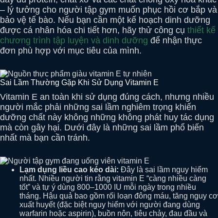
– lý tưởng cho người tập gym muốn phục hồi cơ bắp và
bảo vệ tế bào. Nếu bạn cần một kế hoạch dinh dưỡng
được cá nhân hóa chi tiết hơn, hãy thử công cụ
thiết kế
chương trình tập luyện và dinh dưỡng
để nhận thực
đơn phù hợp với mục tiêu của mình.
Sai Lầm Thường Gặp Khi Sử Dụng Vitamin E
Vitamin E an toàn khi sử dụng đúng cách, nhưng nhiều
người mắc phải những sai lầm nghiêm trọng khiến
dưỡng chất này không những không phát huy tác dụng
mà còn gây hại. Dưới đây là những sai lầm phổ biến
nhất mà bạn cần tránh.
Lạm dụng liều cao kéo dài:
Đây là sai lầm nguy hiểm
nhất. Nhiều người tin rằng vitamin E “càng nhiều càng
tốt” và tự ý dùng 800–1000 IU mỗi ngày trong nhiều
tháng. Hậu quả bao gồm rối loạn đông máu, tăng nguy cơ
xuất huyết (đặc biệt nguy hiểm với người đang dùng
warfarin hoặc aspirin), buồn nôn, tiêu chảy, đau đầu và