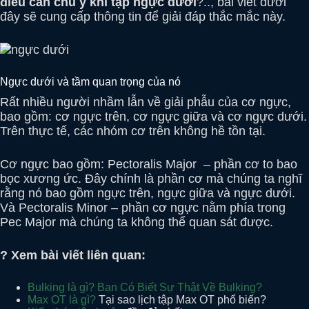
điều cần chú ý khi tập ngực dưới
?.., bài viết dưới
đây sẽ cung cấp thông tin để giải đáp thắc mắc này.
Ngực dưới và tầm quan trọng của nó
Rất nhiều người nhầm lẫn về giải phẫu của cơ ngực,
bao gồm: cơ ngực trên, cơ ngực giữa và cơ ngực dưới.
Trên thực tế, các nhóm cơ trên không hề tồn tại.
Cơ ngực bao gồm: Pectoralis Major – phần cơ to bao
bọc xương ức. Đây chính là phần cơ mà chúng ta nghĩ
rằng nó bao gồm ngực trên, ngực giữa và ngực dưới.
Và Pectoralis Minor – phần cơ ngực nằm phía trong
Pec Major mà chúng ta không thể quan sát được.
? Xem bài viết liên quan:
Bulking là gì? Bạn Có Biết Sự Thật Về Bulking?
Max OT là gì?
Tại sao lịch tập Max OT phổ biến?