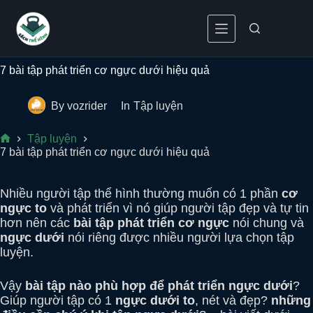
Skip to content
7 bài tập phát triển cơ ngực dưới hiệu quả
By
vozrider
In
Tập luyện
Tập luyện
Home
7 bài tập phát triển cơ ngực dưới hiệu quả
Nhiều người tập thể hình thường muốn có 1 phần
cơ
ngực to
và phát triển vì nó giúp người tập đẹp và tự tin
hơn nên các
bài tập phát triển cơ ngực
nói chung và
ngực dưới
nói riêng được nhiều người lựa chọn tập
luyện.
Vậy
bài tập nào phù hợp để phát triển ngực dưới
?
Giúp người tập có 1
ngực dưới to
, nét và đẹp?
những