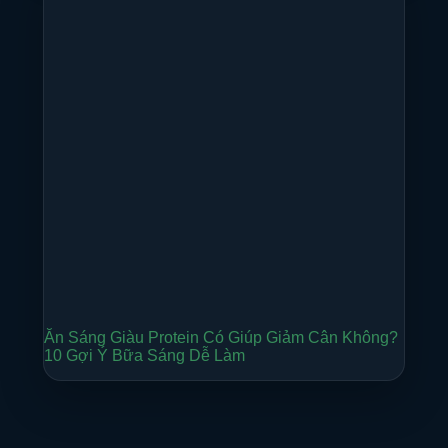
Ăn Sáng Giàu Protein Có Giúp Giảm Cân Không?
10 Gợi Ý Bữa Sáng Dễ Làm